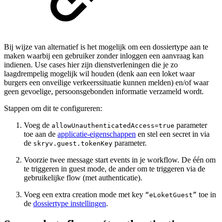
Bij wijze van alternatief is het mogelijk om een dossiertype aan te
maken waarbij een gebruiker zonder inloggen een aanvraag kan
indienen. Use cases hier zijn dienstverleningen die je zo
laagdrempelig mogelijk wil houden (denk aan een loket waar
burgers een onveilige verkeerssituatie kunnen melden) en/of waar
geen gevoelige, persoonsgebonden informatie verzameld wordt.
Stappen om dit te configureren:
Voeg de
parameter
allowUnauthenticatedAccess=true
toe aan de
applicatie-eigenschappen
en stel een secret in via
de
parameter.
skryv.guest.tokenKey
Voorzie twee message start events in je workflow. De één om
te triggeren in guest mode, de ander om te triggeren via de
gebruikelijke flow (met authenticatie).
Voeg een extra creation mode met key
toe in
“eLoketGuest”
de
dossiertype instellingen
.