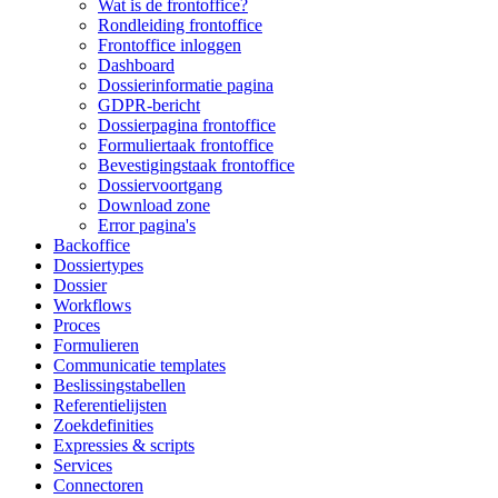
Wat is de frontoffice?
Rondleiding frontoffice
Frontoffice inloggen
Dashboard
Dossierinformatie pagina
GDPR-bericht
Dossierpagina frontoffice
Formuliertaak frontoffice
Bevestigingstaak frontoffice
Dossiervoortgang
Download zone
Error pagina's
Backoffice
Dossiertypes
Dossier
Workflows
Proces
Formulieren
Communicatie templates
Beslissingstabellen
Referentielijsten
Zoekdefinities
Expressies & scripts
Services
Connectoren