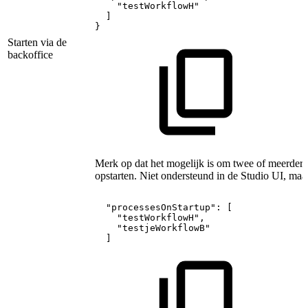
"testWorkflowH"
]
}
Starten via de
backoffice
Merk op dat het mogelijk is om twee of meerdere p
opstarten. Niet ondersteund in de Studio UI, ma
"processesOnStartup":
[
"testWorkflowH",
"testjeWorkflowB"
]