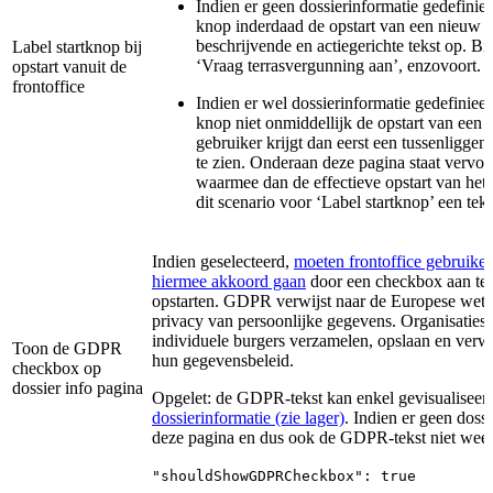
Indien er geen dossierinformatie gedefinieer
knop inderdaad de opstart van een nieuw do
beschrijvende en actiegerichte tekst op. B
Label startknop bij
‘Vraag terrasvergunning aan’, enzovoort.
opstart vanuit de
frontoffice
Indien er wel dossierinformatie gedefinieerd
knop niet onmiddellijk de opstart van een 
gebruiker krijgt dan eerst een tussenligge
te zien. Onderaan deze pagina staat vervo
waarmee dan de effectieve opstart van het 
dit scenario voor ‘Label startknop’ een teks
Indien geselecteerd,
moeten frontoffice gebruike
hiermee akkoord gaan
door een checkbox aan te 
opstarten. GDPR verwijst naar de Europese wetg
privacy van persoonlijke gegevens. Organisaties
individuele burgers verzamelen, opslaan en verw
Toon de GDPR
hun gegevensbeleid.
checkbox op
dossier info pagina
Opgelet: de GDPR-tekst kan enkel gevisualisee
dossierinformatie (zie lager)
. Indien er geen doss
deze pagina en dus ook de GDPR-tekst niet weer
"shouldShowGDPRCheckbox": true