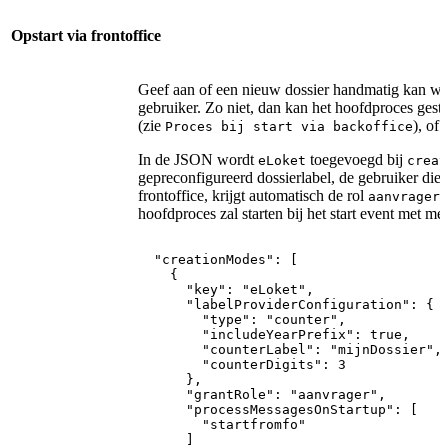
Opstart via frontoffice
Geef aan of een nieuw dossier handmatig kan wor
gebruiker. Zo niet, dan kan het hoofdproces gest
(zie
), of
Proces bij start via backoffice
In de JSON wordt
toegevoegd bij
eLoket
creat
gepreconfigureerd dossierlabel, de gebruiker die
frontoffice, krijgt automatisch de rol
t
aanvrager
hoofdproces zal starten bij het start event met m
"creationModes":
[
{
"key":
"eLoket",
"labelProviderConfiguration":
{
"type":
"counter",
"includeYearPrefix":
true,
"counterLabel":
"mijnDossier",
"counterDigits":
3
},
"grantRole":
"aanvrager",
"processMessagesOnStartup":
[
"startfromfo"
]