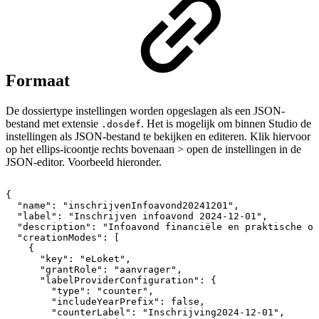
Formaat
De dossiertype instellingen worden opgeslagen als een JSON-
bestand met extensie
. Het is mogelijk om binnen Studio de
.dosdef
instellingen als JSON-bestand te bekijken en editeren. Klik hiervoor
op het ellips-icoontje rechts bovenaan > open de instellingen in de
JSON-editor. Voorbeeld hieronder.
{
"name":
"inschrijvenInfoavond20241201",
"label":
"Inschrijven
infoavond
2024-12-01",
"description":
"Infoavond
financiële
en
praktische
on
"creationModes":
[
{
"key":
"eLoket",
"grantRole":
"aanvrager",
"labelProviderConfiguration":
{
"type":
"counter",
"includeYearPrefix":
false,
"counterLabel":
"Inschrijving2024-12-01",