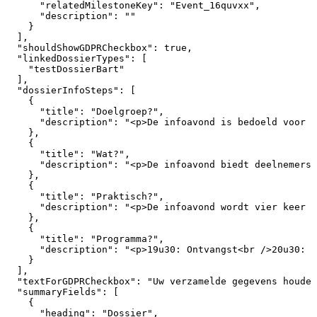
"relatedMilestoneKey":
"Event_16quvxx",
"description":
""
}
],
"shouldShowGDPRCheckbox":
true,
"linkedDossierTypes":
[
"testDossierBart"
],
"dossierInfoSteps":
[
{
"title":
"Doelgroep?",
"description":
"<p>De
infoavond
is
bedoeld
voor
m
},
{
"title":
"Wat?",
"description":
"<p>De
infoavond
biedt
deelnemers
},
{
"title":
"Praktisch?",
"description":
"<p>De
infoavond
wordt
vier
keer
h
},
{
"title":
"Programma?",
"description":
"<p>19u30:
Ontvangst<br
/>20u30:
S
}
],
"textForGDPRCheckbox":
"Uw
verzamelde
gegevens
houden
"summaryFields":
[
{
"heading":
"Dossier",