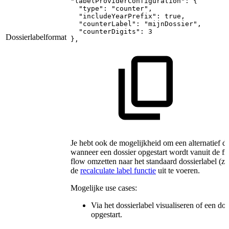
"labelProviderConfiguration":
{
"type":
"counter",
"includeYearPrefix":
true,
"counterLabel":
"mijnDossier",
"counterDigits":
3
Dossierlabelformat
},
Je hebt ook de mogelijkheid om een alternatief dos
wanneer een dossier opgestart wordt vanuit de fro
flow omzetten naar het standaard dossierlabel (zi
de
recalculate label functie
uit te voeren.
Mogelijke use cases:
Via het dossierlabel visualiseren of een doss
opgestart.