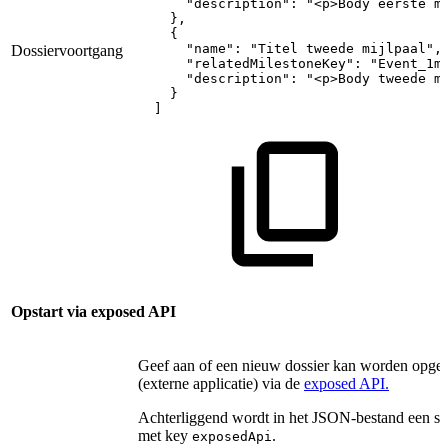
"description":
"<p>Body
eerste
m
},
{
"name":
"Titel
tweede
mijlpaal",
Dossiervoortgang
"relatedMilestoneKey":
"Event_1m
"description":
"<p>Body
tweede
m
}
]
Opstart via exposed API
Geef aan of een nieuw dossier kan worden opgest
(externe applicatie) via de
exposed API.
Achterliggend wordt in het JSON-bestand een s
met key
.
exposedApi