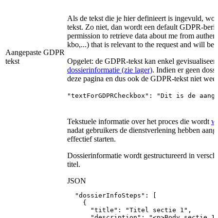
Als de tekst die je hier definieert is ingevuld,
tekst. Zo niet, dan wordt een default GDPR-beri
permission to retrieve data about me from authentic
kbo,...) that is relevant to the request and will be
Aangepaste GDPR
tekst
Opgelet: de GDPR-tekst kan enkel gevisualisee
dossierinformatie (zie lager)
. Indien er geen doss
deze pagina en dus ook de GDPR-tekst niet weer
"textForGDPRCheckbox": "Dit is de aang
Tekstuele informatie over het proces die wordt
we
nadat gebruikers de dienstverlening hebben aang
effectief starten.
Dossierinformatie wordt gestructureerd in verschi
titel.
JSON
"dossierInfoSteps"
:
[
{
"title"
:
"Titel
sectie
1"
,
"description"
:
"<p>Body
sectie
1