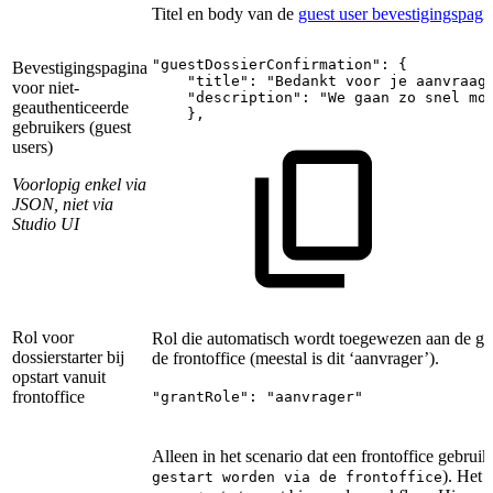
Titel en body van de
guest user bevestigingspagi
"guestDossierConfirmation":
{
Bevestigingspagina
"title":
"Bedankt
voor
je
aanvraag
voor niet-
"description":
"We
gaan
zo
snel
mo
geauthenticeerde
},
gebruikers (guest
users)
Voorlopig enkel via
JSON, niet via
Studio UI
Rol voor
Rol die automatisch wordt toegewezen aan de gebr
dossierstarter bij
de frontoffice (meestal is dit ‘aanvrager’).
opstart vanuit
frontoffice
"grantRole": "aanvrager"
Alleen in het scenario dat een frontoffice gebruik
). Het 
gestart worden via de frontoffice