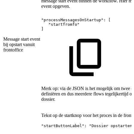
message start event binnen de workflow. Hier moe
event opgeven.
"processMessagesOnStartup":
[
"startfromfo"
]
Message start event
bij opstart vanuit
frontoffice
Merk op: via de JSON is het mogelijk om twee of
definiëren en dus meerdere flows tegelijkertijd op
dossier.
Tekst op de startknop voor het proces in de fronto
"startButtonLabel": "Dossier opstarten