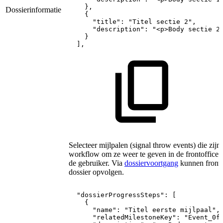
}
,
Dossierinformatie
{
"title"
:
"Titel
sectie
2"
,
"description"
:
"<p>Body
sectie
2
}
]
,
Selecteer mijlpalen (signal throw events) die zi
workflow om ze weer te geven in de frontoffice 
de gebruiker. Via
dossiervoortgang
kunnen fronto
dossier opvolgen.
"dossierProgressSteps":
[
{
"name":
"Titel
eerste
mijlpaal",
"relatedMilestoneKey":
"Event_0f