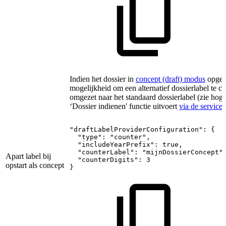
Indien het dossier in
concept (draft) modus
opgest
mogelijkheid om een alternatief dossierlabel te c
omgezet naar het standaard dossierlabel (zie hog
‘Dossier indienen' functie uitvoert
via de service 
"draftLabelProviderConfiguration":
{
"type":
"counter",
"includeYearPrefix":
true,
"counterLabel":
"mijnDossierConcept"
Apart label bij
"counterDigits":
3
opstart als concept
}