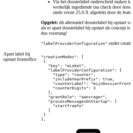
Via het dossierlabel onderscheid maken tuss
werkelijk ingediende (na check door dossi
sinds versie 25.0.X afgedekt door de featu
Opgelet:
dit alternatief dossierlabel bij opstart 
als er apart dossierlabel bij opstart als concept is 
dus voorrang!
onder creati
"labelProviderConfiguration"
Apart label bij
"creationModes":
[
opstart frontoffice
{
"key":
"eLoket",
"labelProviderConfiguration":
{
"type":
"counter",
"includeYearPrefix":
true,
"counterLabel":
"mijnDossierFront
"counterDigits":
3
},
"grantRole":
"aanvrager",
"processMessagesOnStartup":
[
"startfromfo"
]
}
],