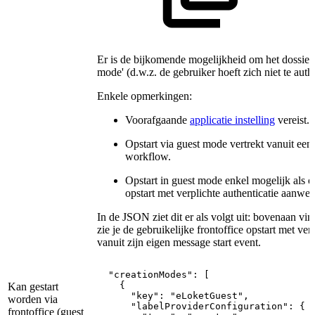
Er is de bijkomende mogelijkheid om het dossier 
mode' (d.w.z. de gebruiker hoeft zich niet te authe
Enkele opmerkingen:
Voorafgaande
applicatie instelling
vereist.
Opstart via guest mode vertrekt vanuit een 
workflow.
Opstart in guest mode enkel mogelijk als o
opstart met verplichte authenticatie aanwezi
In de JSON ziet dit er als volgt uit: bovenaan vi
zie je de gebruikelijke frontoffice opstart met verp
vanuit zijn eigen message start event.
"creationModes":
[
{
Kan gestart
"key":
"eLoketGuest",
worden via
"labelProviderConfiguration":
{
frontoffice (guest