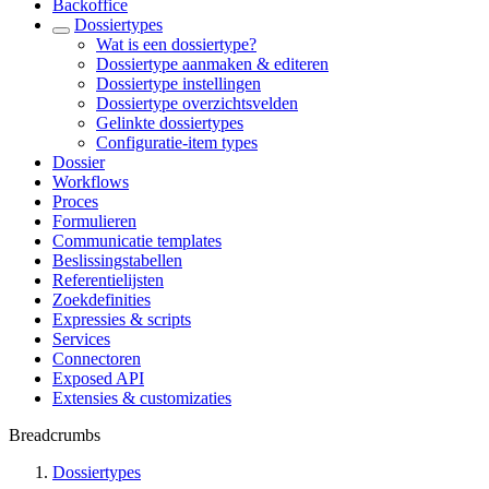
Backoffice
Dossiertypes
Wat is een dossiertype?
Dossiertype aanmaken & editeren
Dossiertype instellingen
Dossiertype overzichtsvelden
Gelinkte dossiertypes
Configuratie-item types
Dossier
Workflows
Proces
Formulieren
Communicatie templates
Beslissingstabellen
Referentielijsten
Zoekdefinities
Expressies & scripts
Services
Connectoren
Exposed API
Extensies & customizaties
Breadcrumbs
Dossiertypes