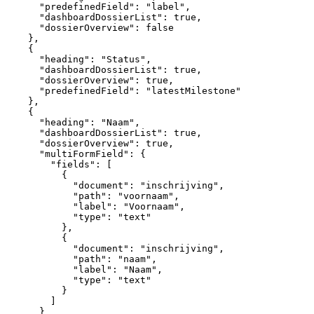
"predefinedField":
"label",
"dashboardDossierList":
true,
"dossierOverview":
false
},
{
"heading":
"Status",
"dashboardDossierList":
true,
"dossierOverview":
true,
"predefinedField":
"latestMilestone"
},
{
"heading":
"Naam",
"dashboardDossierList":
true,
"dossierOverview":
true,
"multiFormField":
{
"fields":
[
{
"document":
"inschrijving",
"path":
"voornaam",
"label":
"Voornaam",
"type":
"text"
},
{
"document":
"inschrijving",
"path":
"naam",
"label":
"Naam",
"type":
"text"
}
]
}