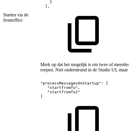
}
],
Starten via de
frontoffice
Merk op dat het mogelijk is om twee of meerdere st
roepen. Niet ondersteund in de Studio UI, maar 
"processMessagesOnStartup":
[
"startfromfo",
"startfromfo2"
]