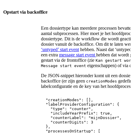
Opstart via backoffice
Een dossiertype kan meerdere processen bevatten
aantal subprocessen. Hier moet je het hoofdproce
dossiertype. Dit is de workflow die wordt geactiv
dossier vanuit de backoffice. Om dit te laten we
‘untyped’ start event
hebben. Naast dat ‘untyped’
een extra
message start event
hebben dat wordt g
gestart via de frontoffice (zie
Kan gestart wor
eigenschappen) of via d
Message start event
De JSON-snippet hieronder komt uit een dossierty
backoffice (er zijn geen
gedefini
creationModes
labelconfiguratie en de key van het hoofdproces 
"creationModes":
[],
"labelProviderConfiguration":
{
"type":
"counter",
"includeYearPrefix":
true,
"counterLabel":
"mijnDossier",
"counterDigits":
3
},
"processesOnStartup":
[