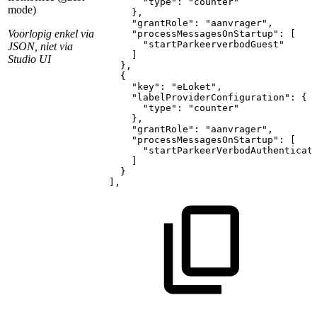
"type":
"counter"
mode)
},
"grantRole":
"aanvrager",
Voorlopig enkel via
"processMessagesOnStartup":
[
"startParkeerverbodGuest"
JSON, niet via
]
Studio UI
},
{
"key":
"eLoket",
"labelProviderConfiguration":
{
"type":
"counter"
},
"grantRole":
"aanvrager",
"processMessagesOnStartup":
[
"startParkeerVerbodAuthenticat
]
}
],