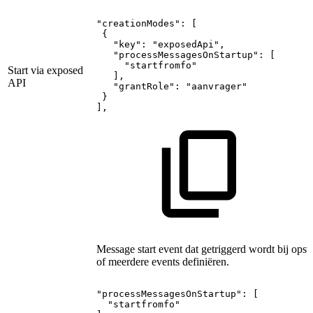
"creationModes":
[
{
"key":
"exposedApi",
"processMessagesOnStartup":
[
"startfromfo"
Start via exposed
],
API
"grantRole":
"aanvrager"
}
],
Message start event dat getriggerd wordt bij opsta
of meerdere events definiëren.
"processMessagesOnStartup":
[
"startfromfo"