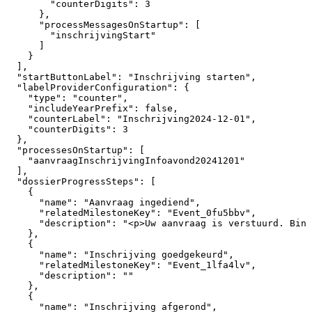
"counterDigits":
3
},
"processMessagesOnStartup":
[
"inschrijvingStart"
]
}
],
"startButtonLabel":
"Inschrijving
starten",
"labelProviderConfiguration":
{
"type":
"counter",
"includeYearPrefix":
false,
"counterLabel":
"Inschrijving2024-12-01",
"counterDigits":
3
},
"processesOnStartup":
[
"aanvraagInschrijvingInfoavond20241201"
],
"dossierProgressSteps":
[
{
"name":
"Aanvraag
ingediend",
"relatedMilestoneKey":
"Event_0fu5bbv",
"description":
"<p>Uw
aanvraag
is
verstuurd.
Binn
},
{
"name":
"Inschrijving
goedgekeurd",
"relatedMilestoneKey":
"Event_1lfa4lv",
"description":
""
},
{
"name":
"Inschrijving
afgerond",