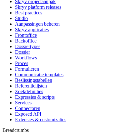
Skryv projectaanpak
Skryv platform releases
Best practices
Studio
Aanpassingen beheren
Skryv applicaties
Frontoffice
Backoffice
Dossiertypes
Dossier
Workflows
Proces
Formulieren
Communicatie templates
Beslissingstabellen
Referentielijsten
Zoekdefinities
Expressies & scripts
Services
Connectoren
Exposed API
Extensies & customizaties
Breadcrumbs