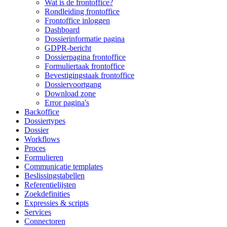
Wat is de frontoffice?
Rondleiding frontoffice
Frontoffice inloggen
Dashboard
Dossierinformatie pagina
GDPR-bericht
Dossierpagina frontoffice
Formuliertaak frontoffice
Bevestigingstaak frontoffice
Dossiervoortgang
Download zone
Error pagina's
Backoffice
Dossiertypes
Dossier
Workflows
Proces
Formulieren
Communicatie templates
Beslissingstabellen
Referentielijsten
Zoekdefinities
Expressies & scripts
Services
Connectoren