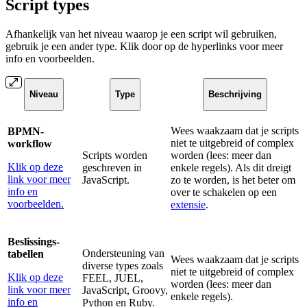
Script types
Afhankelijk van het niveau waarop je een script wil gebruiken,
gebruik je een ander type. Klik door op de hyperlinks voor meer
info en voorbeelden.
Niveau
Type
Beschrijving
Wees waakzaam dat je scripts
BPMN-
niet te uitgebreid of complex
workflow
Scripts worden
worden (lees: meer dan
Klik op deze
geschreven in
enkele regels). Als dit dreigt
link voor meer
JavaScript.
zo te worden, is het beter om
info en
over te schakelen op een
voorbeelden.
extensie
.
Beslissings-
Ondersteuning van
tabellen
Wees waakzaam dat je scripts
diverse types zoals
niet te uitgebreid of complex
Klik op deze
FEEL, JUEL,
worden (lees: meer dan
link voor meer
JavaScript, Groovy,
enkele regels).
info en
Python en Ruby.