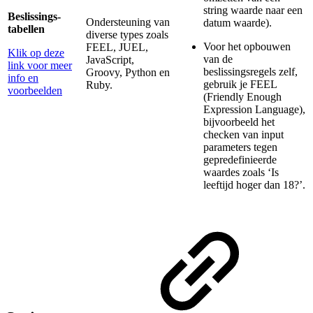
string waarde naar een
Beslissings-
Ondersteuning van
datum waarde).
tabellen
diverse types zoals
Voor het opbouwen
FEEL, JUEL,
Klik op deze
van de
JavaScript,
link voor meer
beslissingsregels zelf,
Groovy, Python en
info en
gebruik je FEEL
Ruby.
voorbeelden
(Friendly Enough
Expression Language),
bijvoorbeeld het
checken van input
parameters tegen
gepredefinieerde
waardes zoals ‘Is
leeftijd hoger dan 18?’.