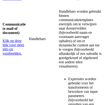
Handlebars worden gebruikt
binnen
communicatietemplates
enerzijds om te verwijzen
Communicatie
naar dossiervelden
(e-mail of
(bijvoorbeeld naam en
document)
voornaam aanvrager
Handlebars
Klik op deze
ophalen) of om er
link voor meer
dynamische content aan toe
info en
te voegen (bijvoorbeeld
voorbeelden.
afhankelijk of een subsidie is
goedgekeurd of afgekeurd
een andere tekst
visualiseren).
Expressies worden
gebruikt voor het
transformeren of
bewerken van input
parameters
(bijvoorbeeld het
omzetten van een