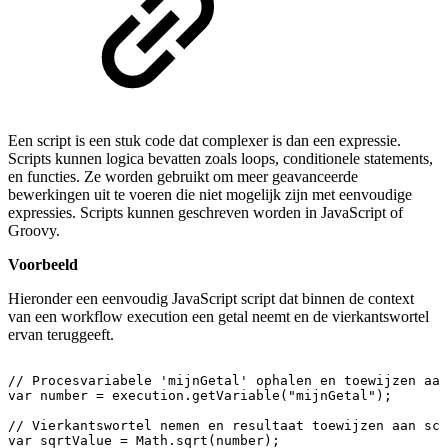
Een script is een stuk code dat complexer is dan een expressie.
Scripts kunnen logica bevatten zoals loops, conditionele statements,
en functies. Ze worden gebruikt om meer geavanceerde
bewerkingen uit te voeren die niet mogelijk zijn met eenvoudige
expressies. Scripts kunnen geschreven worden in JavaScript of
Groovy.
Voorbeeld
Hieronder een eenvoudig JavaScript script dat binnen de context
van een workflow execution een getal neemt en de vierkantswortel
ervan teruggeeft.
//
Procesvariabele
'mijnGetal'
ophalen
en
toewijzen
aan
var
number
=
execution.getVariable("mijnGetal");
//
Vierkantswortel
nemen
en
resultaat
toewijzen
aan
scr
var
sqrtValue
=
Math.sqrt(number);