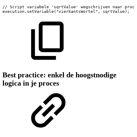
//
Script
variabele
'sqrtValue'
wegschrijven
naar
proce
execution.setVariable("vierkantsWortel",
sqrtValue);
Best practice: enkel de hoogstnodige
logica in je proces