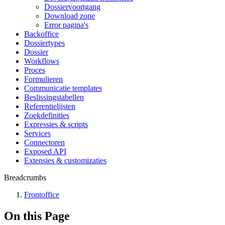
Dossiervoortgang
Download zone
Error pagina's
Backoffice
Dossiertypes
Dossier
Workflows
Proces
Formulieren
Communicatie templates
Beslissingstabellen
Referentielijsten
Zoekdefinities
Expressies & scripts
Services
Connectoren
Exposed API
Extensies & customizaties
Breadcrumbs
Frontoffice
On this Page