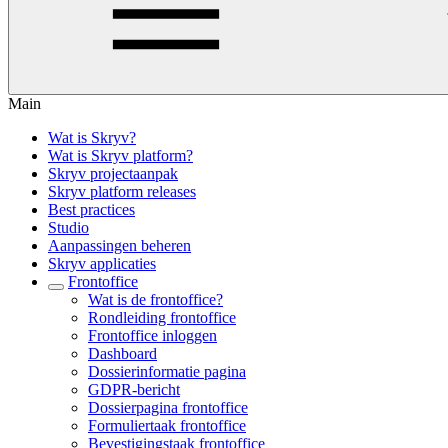
Main
Wat is Skryv?
Wat is Skryv platform?
Skryv projectaanpak
Skryv platform releases
Best practices
Studio
Aanpassingen beheren
Skryv applicaties
Frontoffice
Wat is de frontoffice?
Rondleiding frontoffice
Frontoffice inloggen
Dashboard
Dossierinformatie pagina
GDPR-bericht
Dossierpagina frontoffice
Formuliertaak frontoffice
Bevestigingstaak frontoffice