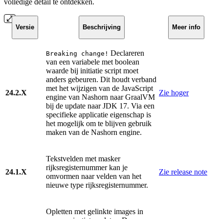
volledige detail te ontdekken.
Versie
Beschrijving
Meer info
Declareren
Breaking change!
van een variabele met boolean
waarde bij initiatie script moet
anders gebeuren. Dit houdt verband
met het wijzigen van de JavaScript
24.2.X
Zie hoger
engine van Nashorn naar GraalVM
bij de update naar JDK 17. Via een
specifieke applicatie eigenschap is
het mogelijk om te blijven gebruik
maken van de Nashorn engine.
Tekstvelden met masker
rijksregisternummer kan je
24.1.X
Zie release note
omvormen naar velden van het
nieuwe type rijksregisternummer.
Opletten met gelinkte images in