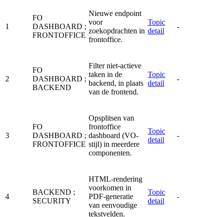
Nieuwe endpoint
FO
voor
Topic
1
DASHBOARD
;
-
zoekopdrachten in
detail
FRONTOFFICE
frontoffice.
Filter niet-actieve
FO
taken in de
Topic
2
DASHBOARD
;
-
backend, in plaats
detail
BACKEND
van de frontend.
Opsplitsen van
FO
frontoffice
Topic
3
DASHBOARD
;
dashboard (VO-
-
detail
FRONTOFFICE
stijl) in meerdere
componenten.
HTML-rendering
voorkomen in
BACKEND
;
Topic
4
PDF-generatie
-
SECURITY
detail
van eenvoudige
tekstvelden.