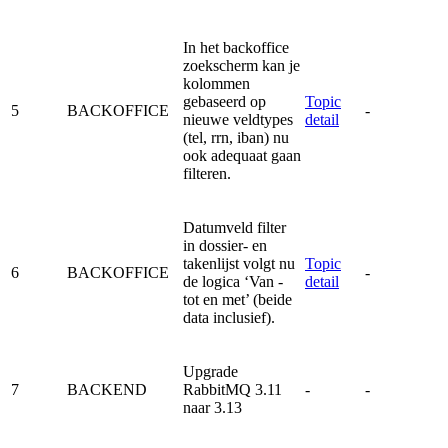
In het backoffice
zoekscherm kan je
kolommen
gebaseerd op
Topic
5
BACKOFFICE
-
nieuwe veldtypes
detail
(tel, rrn, iban) nu
ook adequaat gaan
filteren.
Datumveld filter
in dossier- en
takenlijst volgt nu
Topic
6
BACKOFFICE
-
de logica ‘Van -
detail
tot en met’ (beide
data inclusief).
Upgrade
7
BACKEND
RabbitMQ 3.11
-
-
naar 3.13