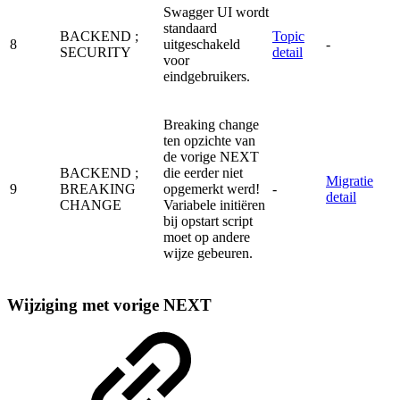
Swagger UI wordt
standaard
BACKEND
;
Topic
8
uitgeschakeld
-
SECURITY
detail
voor
eindgebruikers.
Breaking change
ten opzichte van
de vorige NEXT
BACKEND
;
die eerder niet
Migratie
9
BREAKING
opgemerkt werd!
-
detail
CHANGE
Variabele initiëren
bij opstart script
moet op andere
wijze gebeuren.
Wijziging met vorige NEXT