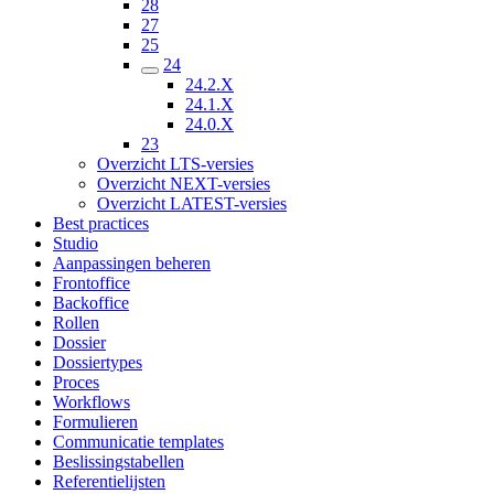
28
27
25
24
24.2.X
24.1.X
24.0.X
23
Overzicht LTS-versies
Overzicht NEXT-versies
Overzicht LATEST-versies
Best practices
Studio
Aanpassingen beheren
Frontoffice
Backoffice
Rollen
Dossier
Dossiertypes
Proces
Workflows
Formulieren
Communicatie templates
Beslissingstabellen
Referentielijsten