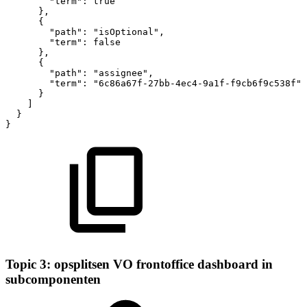
"term":
true
},
{
"path":
"isOptional",
"term":
false
},
{
"path":
"assignee",
"term":
"6c86a67f-27bb-4ec4-9a1f-f9cb6f9c538f"
}
]
}
}
Topic 3: opsplitsen VO frontoffice dashboard in
subcomponenten