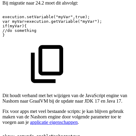
Bij migratie naar 24.2 moet dit alsvolgt:
execution.setVariable("myVar",true);
var
myVar=execution.getVariable("myVar");
if(myVar){
//do
something
}
Dit houdt verband met het wijzigen van de JavaScript engine van
Nashorn naar GraalVM bij de update naar JDK 17 en Java 17.
Fix voor apps met veel bestaande scripts: je kan blijven gebruik
maken van de Nashorn engine door volgende parameter toe te
voegen aan je
applicatie eigenschappen
.