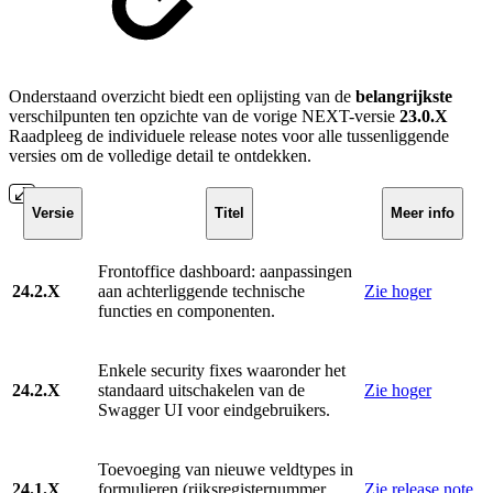
Onderstaand overzicht biedt een oplijsting van de
belangrijkste
verschilpunten ten opzichte van de vorige NEXT-versie
23.0.X
Raadpleeg de individuele release notes voor alle tussenliggende
versies om de volledige detail te ontdekken.
Versie
Titel
Meer info
Frontoffice dashboard: aanpassingen
24.2.X
aan achterliggende technische
Zie hoger
functies en componenten.
Enkele security fixes waaronder het
24.2.X
standaard uitschakelen van de
Zie hoger
Swagger UI voor eindgebruikers.
Toevoeging van nieuwe veldtypes in
24.1.X
formulieren (rijksregisternummer,
Zie release note