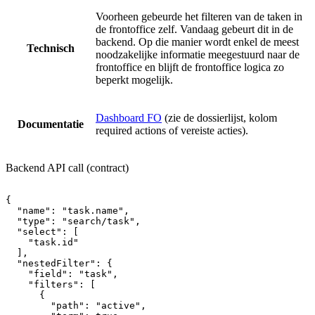
Voorheen gebeurde het filteren van de taken in
de frontoffice zelf. Vandaag gebeurt dit in de
backend. Op die manier wordt enkel de meest
Technisch
noodzakelijke informatie meegestuurd naar de
frontoffice en blijft de frontoffice logica zo
beperkt mogelijk.
Dashboard FO
(zie de dossierlijst, kolom
Documentatie
required actions of vereiste acties).
Backend API call (contract)
{
"name":
"task.name",
"type":
"search/task",
"select":
[
"task.id"
],
"nestedFilter":
{
"field":
"task",
"filters":
[
{
"path":
"active",