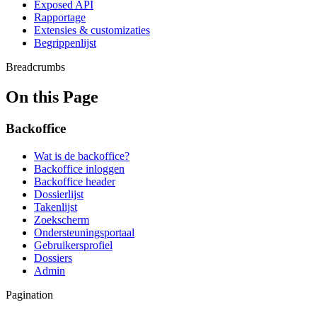
Exposed API
Rapportage
Extensies & customizaties
Begrippenlijst
Breadcrumbs
On this Page
Backoffice
Wat is de backoffice?
Backoffice inloggen
Backoffice header
Dossierlijst
Takenlijst
Zoekscherm
Ondersteuningsportaal
Gebruikersprofiel
Dossiers
Admin
Pagination