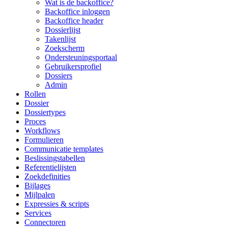
Wat is de backoffice?
Backoffice inloggen
Backoffice header
Dossierlijst
Takenlijst
Zoekscherm
Ondersteuningsportaal
Gebruikersprofiel
Dossiers
Admin
Rollen
Dossier
Dossiertypes
Proces
Workflows
Formulieren
Communicatie templates
Beslissingstabellen
Referentielijsten
Zoekdefinities
Bijlages
Mijlpalen
Expressies & scripts
Services
Connectoren