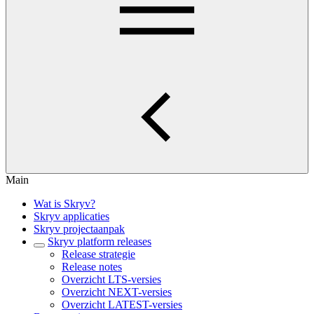
Main
Wat is Skryv?
Skryv applicaties
Skryv projectaanpak
Skryv platform releases
Release strategie
Release notes
Overzicht LTS-versies
Overzicht NEXT-versies
Overzicht LATEST-versies