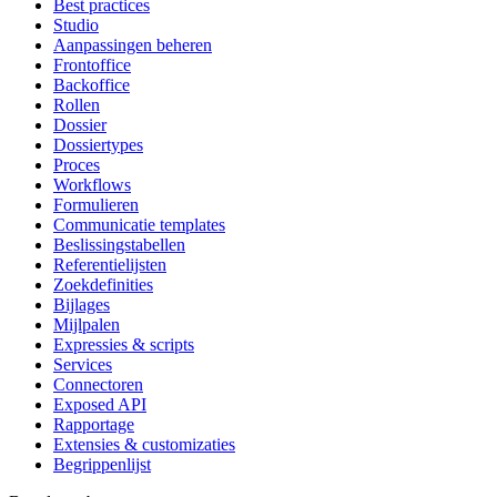
Best practices
Studio
Aanpassingen beheren
Frontoffice
Backoffice
Rollen
Dossier
Dossiertypes
Proces
Workflows
Formulieren
Communicatie templates
Beslissingstabellen
Referentielijsten
Zoekdefinities
Bijlages
Mijlpalen
Expressies & scripts
Services
Connectoren
Exposed API
Rapportage
Extensies & customizaties
Begrippenlijst