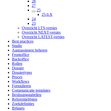
28
27
25
25.0.X
24
23
Overzicht LTS-versies
Overzicht NEXT-versies
Overzicht LATEST-versies
Best practices
Studio
Aanpassingen beheren
Frontoffice
Backoffice
Rollen
Dossier
Dossiertypes
Proces
Workflows
Formulieren
Communicatie templates
Beslissingstabellen
Referentielijsten
Zoekdefinities
Bijlages