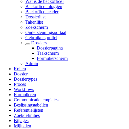
Wat is de backoffice?
Backoffice inloggen
Backoffice header
Dossierlijst
Takenlijst
Zoekscherm
Ondersteuningsportaal
Gebruikersprofiel
Dossiers
Dossierpagina
Taakscherm
Formulierscherm
Admin
Rollen
Dossier
Dossiertypes
Proces
Workflows
Formulieren
Communicatie templates
Beslissingstabellen
Referentielijsten
Zoekdefinities
Bijlages
Mijlpalen