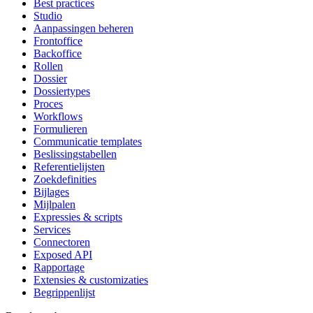
Best practices
Studio
Aanpassingen beheren
Frontoffice
Backoffice
Rollen
Dossier
Dossiertypes
Proces
Workflows
Formulieren
Communicatie templates
Beslissingstabellen
Referentielijsten
Zoekdefinities
Bijlages
Mijlpalen
Expressies & scripts
Services
Connectoren
Exposed API
Rapportage
Extensies & customizaties
Begrippenlijst