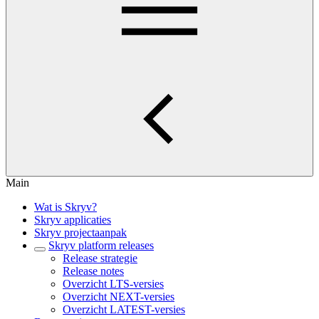
Main
Wat is Skryv?
Skryv applicaties
Skryv projectaanpak
Skryv platform releases
Release strategie
Release notes
Overzicht LTS-versies
Overzicht NEXT-versies
Overzicht LATEST-versies