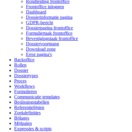
Rondleiding frontoffice
Frontoffice inloggen
Dashboard
Dossierinformatie pagina
GDPR-bericht
Dossierpagina frontoffice
Formuliertaak frontoffice
Bevestigingstaak frontoffice
Dossiervoortgang
Download zone
Error pagina's
Backoffice
Rollen
Dossier
Dossiertypes
Proces
Workflows
Formulieren
Communicatie templates
Beslissingstabellen
Referentielijsten
Zoekdefinities
Bijlages
Mijlpalen
Expressies & scripts