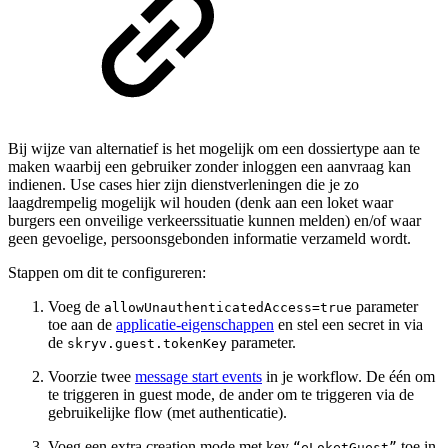
Bij wijze van alternatief is het mogelijk om een dossiertype aan te
maken waarbij een gebruiker zonder inloggen een aanvraag kan
indienen. Use cases hier zijn dienstverleningen die je zo
laagdrempelig mogelijk wil houden (denk aan een loket waar
burgers een onveilige verkeerssituatie kunnen melden) en/of waar
geen gevoelige, persoonsgebonden informatie verzameld wordt.
Stappen om dit te configureren:
Voeg de
parameter
allowUnauthenticatedAccess=true
toe aan de
applicatie-eigenschappen
en stel een secret in via
de
parameter.
skryv.guest.tokenKey
Voorzie twee
message start events
in je workflow. De één om
te triggeren in guest mode, de ander om te triggeren via de
gebruikelijke flow (met authenticatie).
Voeg een extra creation mode met key
toe in
“eLoketGuest”