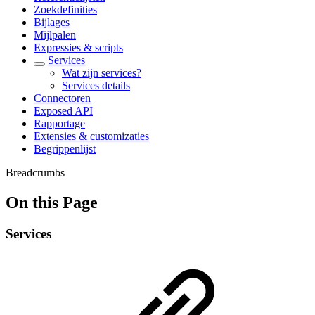
Zoekdefinities
Bijlages
Mijlpalen
Expressies & scripts
Services
Wat zijn services?
Services details
Connectoren
Exposed API
Rapportage
Extensies & customizaties
Begrippenlijst
Breadcrumbs
On this Page
Services