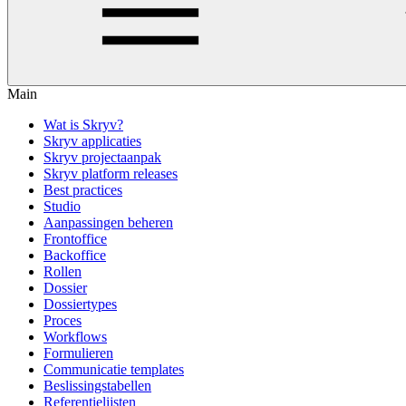
Main
Wat is Skryv?
Skryv applicaties
Skryv projectaanpak
Skryv platform releases
Best practices
Studio
Aanpassingen beheren
Frontoffice
Backoffice
Rollen
Dossier
Dossiertypes
Proces
Workflows
Formulieren
Communicatie templates
Beslissingstabellen
Referentielijsten