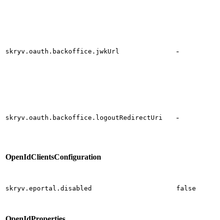
-
skryv.oauth.backoffice.jwkUrl
-
skryv.oauth.backoffice.logoutRedirectUri
OpenIdClientsConfiguration
skryv.eportal.disabled
false
OpenIdProperties