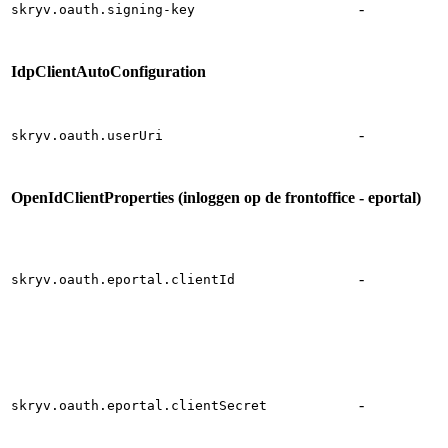
-
skryv.oauth.signing-key
IdpClientAutoConfiguration
-
skryv.oauth.userUri
OpenIdClientProperties (inloggen op de frontoffice - eportal)
-
skryv.oauth.eportal.clientId
-
skryv.oauth.eportal.clientSecret