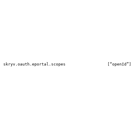
skryv.oauth.eportal.scopes
[“openId”]