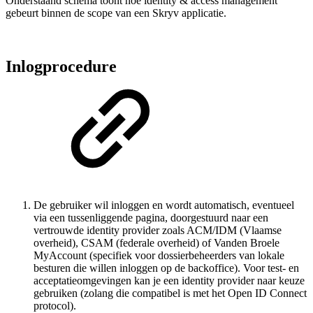
Onderstaand schema toont hoe identity & access management
gebeurt binnen de scope van een Skryv applicatie.
Inlogprocedure
De gebruiker wil inloggen en wordt automatisch, eventueel
via een tussenliggende pagina, doorgestuurd naar een
vertrouwde identity provider zoals ACM/IDM (Vlaamse
overheid), CSAM (federale overheid) of Vanden Broele
MyAccount (specifiek voor dossierbeheerders van lokale
besturen die willen inloggen op de backoffice). Voor test- en
acceptatieomgevingen kan je een identity provider naar keuze
gebruiken (zolang die compatibel is met het Open ID Connect
protocol).