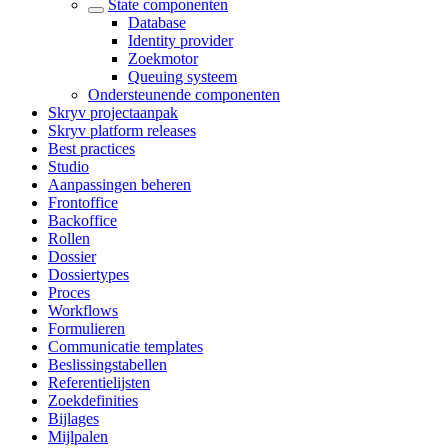
State componenten
Database
Identity provider
Zoekmotor
Queuing systeem
Ondersteunende componenten
Skryv projectaanpak
Skryv platform releases
Best practices
Studio
Aanpassingen beheren
Frontoffice
Backoffice
Rollen
Dossier
Dossiertypes
Proces
Workflows
Formulieren
Communicatie templates
Beslissingstabellen
Referentielijsten
Zoekdefinities
Bijlages
Mijlpalen