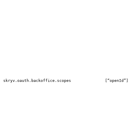
skryv.oauth.backoffice.scopes
[“openId”]