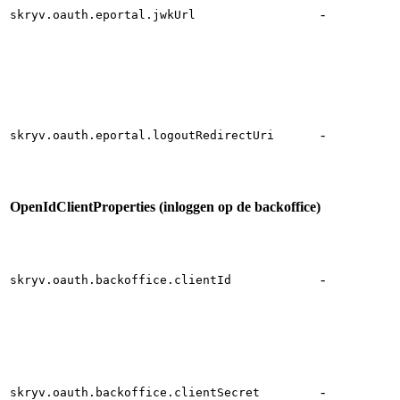
-
skryv.oauth.eportal.jwkUrl
-
skryv.oauth.eportal.logoutRedirectUri
OpenIdClientProperties (inloggen op de backoffice)
-
skryv.oauth.backoffice.clientId
-
skryv.oauth.backoffice.clientSecret