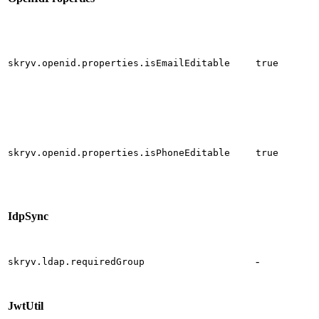
skryv.openid.properties.isEmailEditable
true
skryv.openid.properties.isPhoneEditable
true
IdpSync
-
skryv.ldap.requiredGroup
JwtUtil