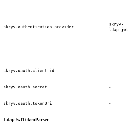
skryv-
skryv.authentication.provider
ldap-jwt
-
skryv.oauth.client-id
-
skryv.oauth.secret
-
skryv.oauth.tokenUri
LdapJwtTokenParser