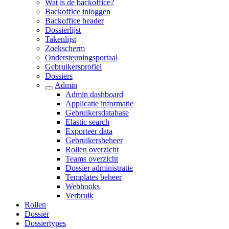
Wat is de backoffice?
Backoffice inloggen
Backoffice header
Dossierlijst
Takenlijst
Zoekscherm
Ondersteuningsportaal
Gebruikersprofiel
Dossiers
Admin
Admin dashboard
Applicatie informatie
Gebruikersdatabase
Elastic search
Exporteer data
Gebruikersbeheer
Rollen overzicht
Teams overzicht
Dossier administratie
Templates beheer
Webhooks
Verbruik
Rollen
Dossier
Dossiertypes