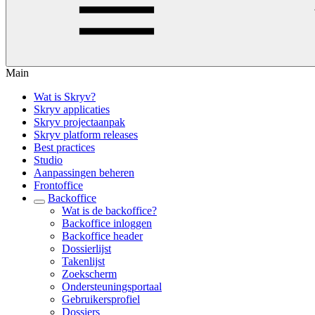
Main
Wat is Skryv?
Skryv applicaties
Skryv projectaanpak
Skryv platform releases
Best practices
Studio
Aanpassingen beheren
Frontoffice
Backoffice
Wat is de backoffice?
Backoffice inloggen
Backoffice header
Dossierlijst
Takenlijst
Zoekscherm
Ondersteuningsportaal
Gebruikersprofiel
Dossiers