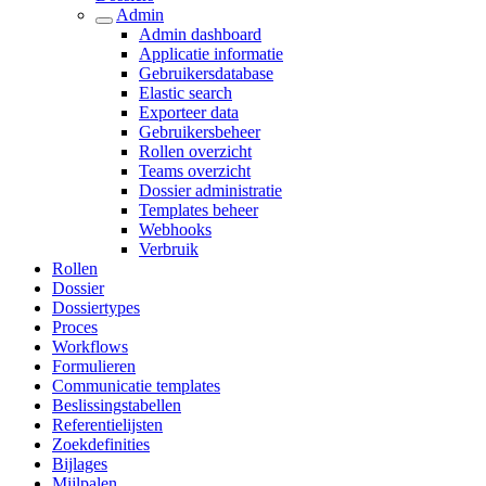
Admin
Admin dashboard
Applicatie informatie
Gebruikersdatabase
Elastic search
Exporteer data
Gebruikersbeheer
Rollen overzicht
Teams overzicht
Dossier administratie
Templates beheer
Webhooks
Verbruik
Rollen
Dossier
Dossiertypes
Proces
Workflows
Formulieren
Communicatie templates
Beslissingstabellen
Referentielijsten
Zoekdefinities
Bijlages
Mijlpalen