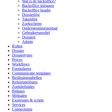
Wat is de backoffice?
Backoffice inloggen
Backoffice header
Dossierlijst
Takenlijst
Zoekscherm
Ondersteuningsportaal
Gebruikersprofiel
Dossiers
Admin
Rollen
Dossier
Dossiertypes
Proces
Workflows
Formulieren
Communicatie templates
Beslissingstabellen
Referentielijsten
Zoekdefinities
Bijlages
Mijlpalen
Expressies & scripts
Services
Connectoren