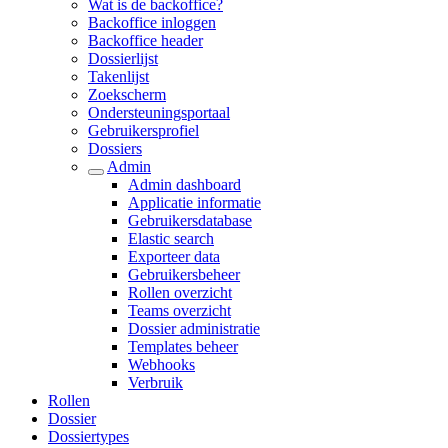
Wat is de backoffice?
Backoffice inloggen
Backoffice header
Dossierlijst
Takenlijst
Zoekscherm
Ondersteuningsportaal
Gebruikersprofiel
Dossiers
Admin
Admin dashboard
Applicatie informatie
Gebruikersdatabase
Elastic search
Exporteer data
Gebruikersbeheer
Rollen overzicht
Teams overzicht
Dossier administratie
Templates beheer
Webhooks
Verbruik
Rollen
Dossier
Dossiertypes