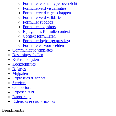
Formulier elementtypes overzicht
Formulierveld visualisaties
Formulierveld eigenschappen
Formulierveld validatie
Formulier subdocs
Formulier snapshots
Bijlagen als formuliercontext
Context formulieren
Formulier logica (expressies)
Formulieren voorbeelden
Communicatie templates
Beslissingstabellen
Referentielijsten
Zoekdefinities
Bijlages
Mijlpalen
Expressies & scripts
Services
Connectoren
Exposed API
Rapportage
Extensies & customizaties
Breadcrumbs