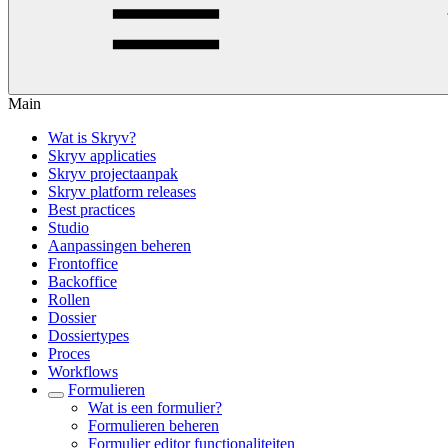
Main
Wat is Skryv?
Skryv applicaties
Skryv projectaanpak
Skryv platform releases
Best practices
Studio
Aanpassingen beheren
Frontoffice
Backoffice
Rollen
Dossier
Dossiertypes
Proces
Workflows
Formulieren
Wat is een formulier?
Formulieren beheren
Formulier editor functionaliteiten