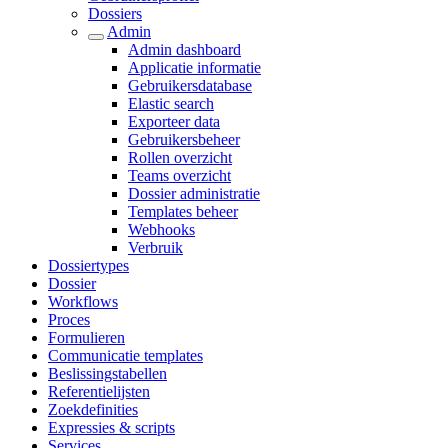
Dossiers
Admin
Admin dashboard
Applicatie informatie
Gebruikersdatabase
Elastic search
Exporteer data
Gebruikersbeheer
Rollen overzicht
Teams overzicht
Dossier administratie
Templates beheer
Webhooks
Verbruik
Dossiertypes
Dossier
Workflows
Proces
Formulieren
Communicatie templates
Beslissingstabellen
Referentielijsten
Zoekdefinities
Expressies & scripts
Services