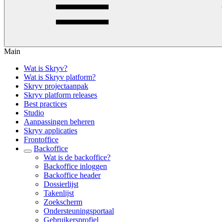
Main
Wat is Skryv?
Wat is Skryv platform?
Skryv projectaanpak
Skryv platform releases
Best practices
Studio
Aanpassingen beheren
Skryv applicaties
Frontoffice
Backoffice
Wat is de backoffice?
Backoffice inloggen
Backoffice header
Dossierlijst
Takenlijst
Zoekscherm
Ondersteuningsportaal
Gebruikersprofiel