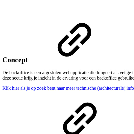
Concept
De backoffice is een afgesloten webapplicatie die fungeert als veilge
deze sectie krijg je inzicht in de ervaring voor een backoffice gebruike
Klik hier als je op zoek bent naar meer technische (architecturale) inf