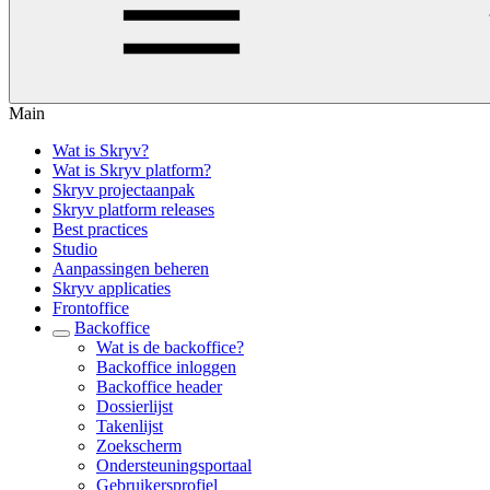
Main
Wat is Skryv?
Wat is Skryv platform?
Skryv projectaanpak
Skryv platform releases
Best practices
Studio
Aanpassingen beheren
Skryv applicaties
Frontoffice
Backoffice
Wat is de backoffice?
Backoffice inloggen
Backoffice header
Dossierlijst
Takenlijst
Zoekscherm
Ondersteuningsportaal
Gebruikersprofiel