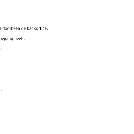
en doorheen de backoffice.
toegang heeft.
r.
.