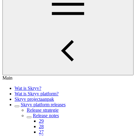
Main
Wat is Skryv?
Wat is Skryv platform?
Skryv projectaanpak
Skryv platform releases
Release strategie
Release notes
29
28
27