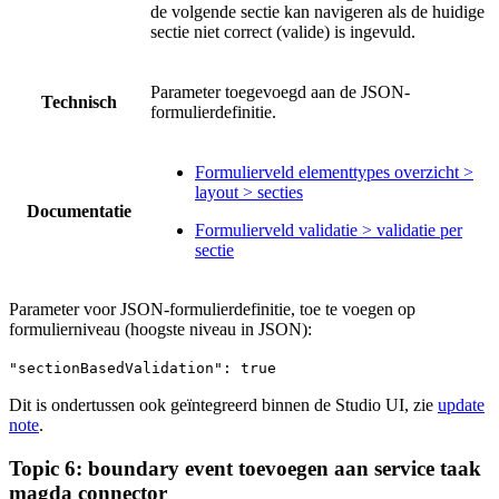
de volgende sectie kan navigeren als de huidige
sectie niet correct (valide) is ingevuld.
Parameter toegevoegd aan de JSON-
Technisch
formulierdefinitie.
Formulierveld elementtypes overzicht >
layout > secties
Documentatie
Formulierveld validatie > validatie per
sectie
Parameter voor JSON-formulierdefinitie, toe te voegen op
formulierniveau (hoogste niveau in JSON):
"sectionBasedValidation": true
Dit is ondertussen ook geïntegreerd binnen de Studio UI, zie
update
note
.
Topic 6: boundary event toevoegen aan service taak
magda connector