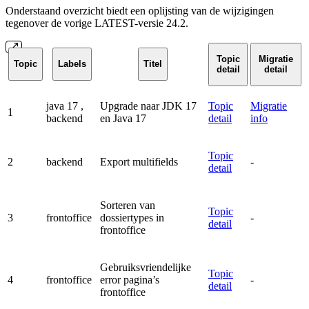
Onderstaand overzicht biedt een oplijsting van de wijzigingen
tegenover de vorige LATEST-versie 24.2.
Topic
Migratie
Topic
Labels
Titel
detail
detail
java 17
,
Upgrade naar JDK 17
Topic
Migratie
1
backend
en Java 17
detail
info
Topic
2
backend
Export multifields
-
detail
Sorteren van
Topic
3
frontoffice
dossiertypes in
-
detail
frontoffice
Gebruiksvriendelijke
Topic
4
frontoffice
error pagina’s
-
detail
frontoffice