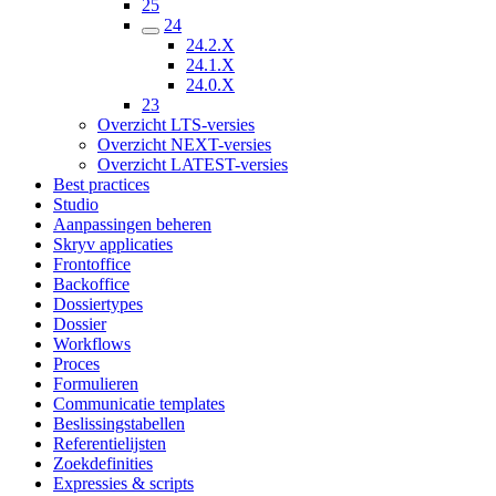
25
24
24.2.X
24.1.X
24.0.X
23
Overzicht LTS-versies
Overzicht NEXT-versies
Overzicht LATEST-versies
Best practices
Studio
Aanpassingen beheren
Skryv applicaties
Frontoffice
Backoffice
Dossiertypes
Dossier
Workflows
Proces
Formulieren
Communicatie templates
Beslissingstabellen
Referentielijsten
Zoekdefinities
Expressies & scripts