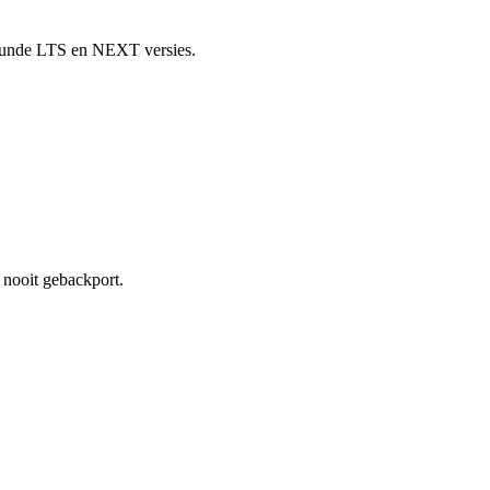
teunde
LTS
en
NEXT
versies.
 nooit gebackport.