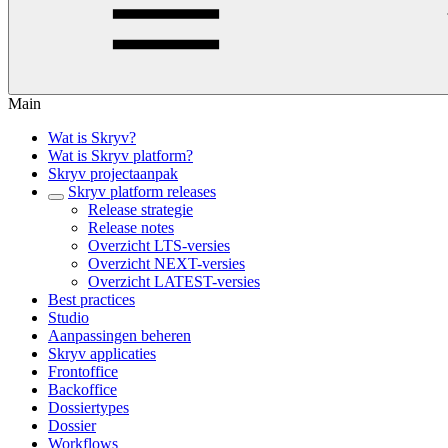
Main
Wat is Skryv?
Wat is Skryv platform?
Skryv projectaanpak
Skryv platform releases
Release strategie
Release notes
Overzicht LTS-versies
Overzicht NEXT-versies
Overzicht LATEST-versies
Best practices
Studio
Aanpassingen beheren
Skryv applicaties
Frontoffice
Backoffice
Dossiertypes
Dossier
Workflows