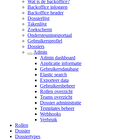
Wat is de backoffice?
Backoffice inloggen
Backoffice header
Dossierlijst
Takenlijst
Zoekscherm
Ondersteuningsportaal
Gebruikersprofiel
Dossiers
Admin
Admin dashboard
Applicatie informatie
Gebruikersdatabase
Elastic search
Exporteer data
Gebruikersbeheer
Rollen overzicht
Teams overzicht
Dossier administratie
Templates beheer
Webhooks
Verbruik
Rollen
Dossier
Dossiertypes