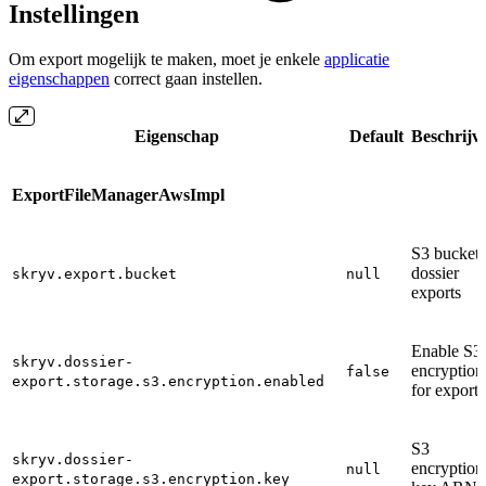
Instellingen
Om export mogelijk te maken, moet je enkele
applicatie
eigenschappen
correct gaan instellen.
Eigenschap
Default
Beschrijv
ExportFileManagerAwsImpl
S3 bucket 
dossier
skryv.export.bucket
null
exports
Enable S3
skryv.dossier-
encryption
false
export.storage.s3.encryption.enabled
for exports
S3
skryv.dossier-
encryption
null
export.storage.s3.encryption.key