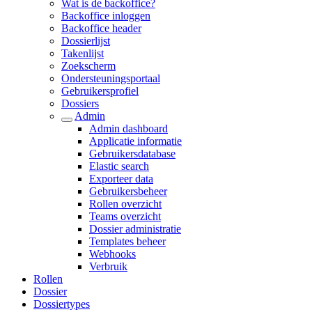
Wat is de backoffice?
Backoffice inloggen
Backoffice header
Dossierlijst
Takenlijst
Zoekscherm
Ondersteuningsportaal
Gebruikersprofiel
Dossiers
Admin
Admin dashboard
Applicatie informatie
Gebruikersdatabase
Elastic search
Exporteer data
Gebruikersbeheer
Rollen overzicht
Teams overzicht
Dossier administratie
Templates beheer
Webhooks
Verbruik
Rollen
Dossier
Dossiertypes