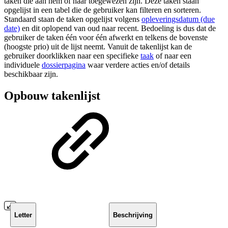
taken die aan hem of haar toegewezen zijn. Deze taken staan
opgelijst in een tabel die de gebruiker kan filteren en sorteren.
Standaard staan de taken opgelijst volgens
opleveringsdatum (due
date)
en dit oplopend van oud naar recent. Bedoeling is dus dat de
gebruiker de taken één voor één afwerkt en telkens de bovenste
(hoogste prio) uit de lijst neemt. Vanuit de takenlijst kan de
gebruiker doorklikken naar een specifieke
taak
of naar een
individuele
dossierpagina
waar verdere acties en/of details
beschikbaar zijn.
Opbouw takenlijst
Letter
Beschrijving