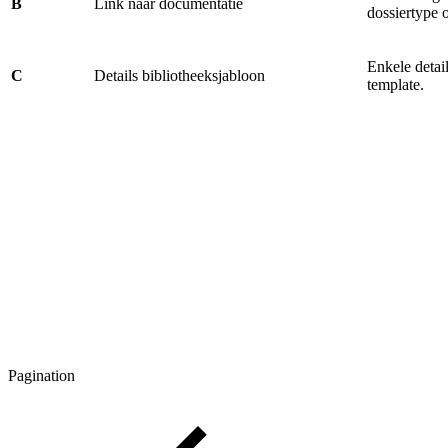
B
Link naar documentatie
dossiertype 
Enkele detai
C
Details bibliotheeksjabloon
template.
Pagination