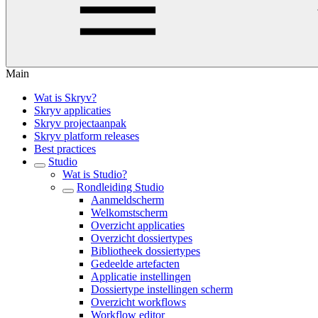
Main
Wat is Skryv?
Skryv applicaties
Skryv projectaanpak
Skryv platform releases
Best practices
Studio
Wat is Studio?
Rondleiding Studio
Aanmeldscherm
Welkomstscherm
Overzicht applicaties
Overzicht dossiertypes
Bibliotheek dossiertypes
Gedeelde artefacten
Applicatie instellingen
Dossiertype instellingen scherm
Overzicht workflows
Workflow editor