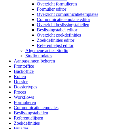
Overzicht formulieren
Formulier editor
Overzicht communicatietemplates
Communicatietemplate editor
Overzicht beslissingstabellen
Beslissingstabel editor
Overzicht zoekdefinities
Zoekdefinities editor
Referentielijst editor
Algemene acties Studio
Studio updates
Aanpassingen beheren
Frontoffice
Backoffice
Rollen
Dossier
Dossiertypes
Proces
Workflows
Formulieren
Communicatie templates
Beslissingstabellen
Referentielijsten
Zoekdefinities
Bijlages