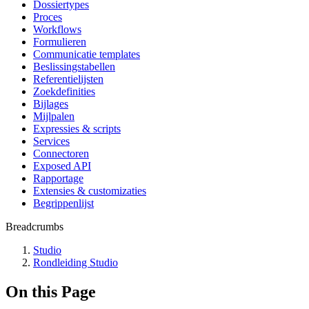
Dossiertypes
Proces
Workflows
Formulieren
Communicatie templates
Beslissingstabellen
Referentielijsten
Zoekdefinities
Bijlages
Mijlpalen
Expressies & scripts
Services
Connectoren
Exposed API
Rapportage
Extensies & customizaties
Begrippenlijst
Breadcrumbs
Studio
Rondleiding Studio
On this Page