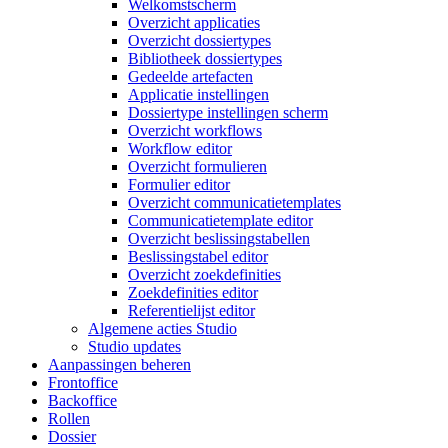
Welkomstscherm
Overzicht applicaties
Overzicht dossiertypes
Bibliotheek dossiertypes
Gedeelde artefacten
Applicatie instellingen
Dossiertype instellingen scherm
Overzicht workflows
Workflow editor
Overzicht formulieren
Formulier editor
Overzicht communicatietemplates
Communicatietemplate editor
Overzicht beslissingstabellen
Beslissingstabel editor
Overzicht zoekdefinities
Zoekdefinities editor
Referentielijst editor
Algemene acties Studio
Studio updates
Aanpassingen beheren
Frontoffice
Backoffice
Rollen
Dossier