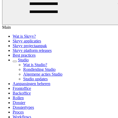
Main
Wat is Skryv?
Skryv applicaties
Skryv projectaanpak
Skryv platform releases
Best practices
Studio
Wat is Studio?
Rondleiding Studio
Algemene acties Studio
Studio updates
Aanpassingen beheren
Frontoffice
Backoffice
Rollen
Dossier
Dossiertypes
Proces
Workflows