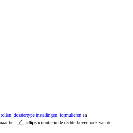
s
rollen
,
dossiertype instellingen
,
formulieren
en
 naar het
ellips
icoontje in de rechterbovenhoek van de