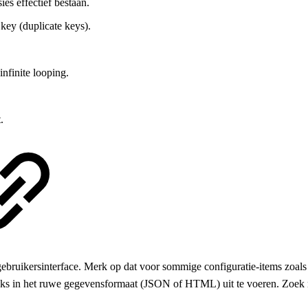
es effectief bestaan.
 key (duplicate keys).
infinite looping.
.
gebruikersinterface. Merk op dat voor sommige configuratie-items zoal
reeks in het ruwe gegevensformaat (JSON of HTML) uit te voeren. Zoek