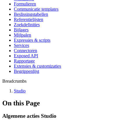
Formulieren
Communicatie templates
Beslissingstabellen
Referentielijsten
Zoekdefinities
Bijlages
Mijlpalen
Expressies & scripts
Services
Connectoren
Exposed API
Rapportage
Extensies & customizaties
Begrippenlijst
Breadcrumbs
Studio
On this Page
Algemene acties Studio