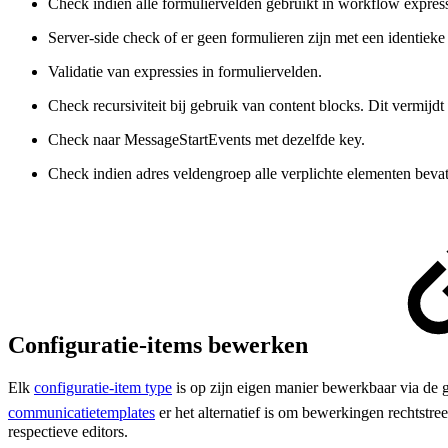
Check indien alle formuliervelden gebruikt in workflow expressi
Server-side check of er geen formulieren zijn met een identieke
Validatie van expressies in formuliervelden.
Check recursiviteit bij gebruik van content blocks. Dit vermijdt 
Check naar MessageStartEvents met dezelfde key.
Check indien adres veldengroep alle verplichte elementen bevat
Configuratie-items bewerken
Elk
configuratie-item type
is op zijn eigen manier bewerkbaar via de 
communicatietemplates
er het alternatief is om bewerkingen rechtst
respectieve editors.