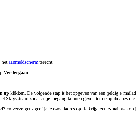
p het
aanmeldscherm
terecht.
op
Verdergaan
.
gn up
klikken. De volgende stap is het opgeven van een geldig e-maila
et Skryv-team zodat zij je toegang kunnen geven tot de applicaties die 
rd?
en vervolgens geef je je e-mailadres op. Je krijgt een e-mail waarin 