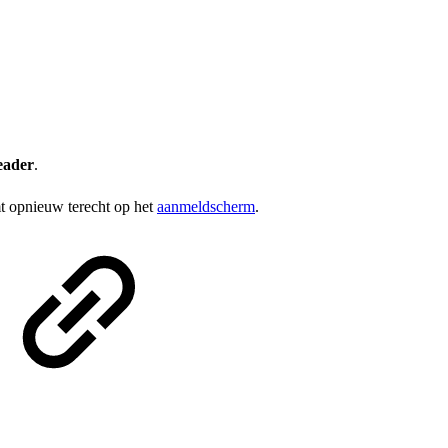
eader
.
mt opnieuw terecht op het
aanmeldscherm
.