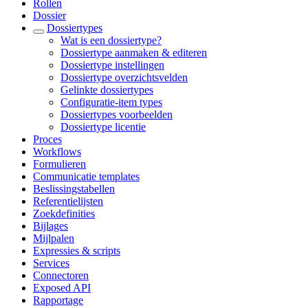
Rollen
Dossier
Dossiertypes
Wat is een dossiertype?
Dossiertype aanmaken & editeren
Dossiertype instellingen
Dossiertype overzichtsvelden
Gelinkte dossiertypes
Configuratie-item types
Dossiertypes voorbeelden
Dossiertype licentie
Proces
Workflows
Formulieren
Communicatie templates
Beslissingstabellen
Referentielijsten
Zoekdefinities
Bijlages
Mijlpalen
Expressies & scripts
Services
Connectoren
Exposed API
Rapportage