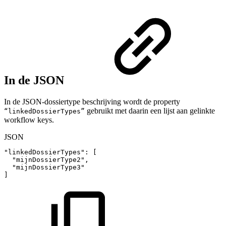
In de JSON
In de JSON-dossiertype beschrijving wordt de property
gebruikt met daarin een lijst aan gelinkte
“linkedDossierTypes”
workflow keys.
JSON
"linkedDossierTypes"
:
[
"mijnDossierType2"
,
"mijnDossierType3"
]