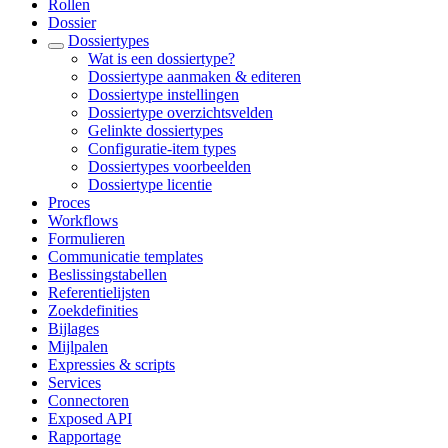
Rollen
Dossier
Dossiertypes
Wat is een dossiertype?
Dossiertype aanmaken & editeren
Dossiertype instellingen
Dossiertype overzichtsvelden
Gelinkte dossiertypes
Configuratie-item types
Dossiertypes voorbeelden
Dossiertype licentie
Proces
Workflows
Formulieren
Communicatie templates
Beslissingstabellen
Referentielijsten
Zoekdefinities
Bijlages
Mijlpalen
Expressies & scripts
Services
Connectoren
Exposed API
Rapportage