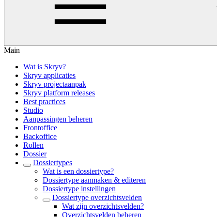
Main
Wat is Skryv?
Skryv applicaties
Skryv projectaanpak
Skryv platform releases
Best practices
Studio
Aanpassingen beheren
Frontoffice
Backoffice
Rollen
Dossier
Dossiertypes
Wat is een dossiertype?
Dossiertype aanmaken & editeren
Dossiertype instellingen
Dossiertype overzichtsvelden
Wat zijn overzichtsvelden?
Overzichtsvelden beheren