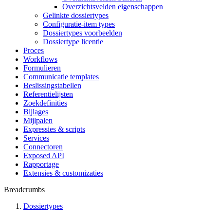
Overzichtsvelden eigenschappen
Gelinkte dossiertypes
Configuratie-item types
Dossiertypes voorbeelden
Dossiertype licentie
Proces
Workflows
Formulieren
Communicatie templates
Beslissingstabellen
Referentielijsten
Zoekdefinities
Bijlages
Mijlpalen
Expressies & scripts
Services
Connectoren
Exposed API
Rapportage
Extensies & customizaties
Breadcrumbs
Dossiertypes