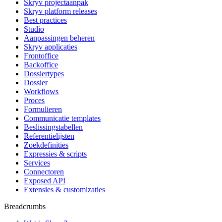
Skryv projectaanpak
Skryv platform releases
Best practices
Studio
Aanpassingen beheren
Skryv applicaties
Frontoffice
Backoffice
Dossiertypes
Dossier
Workflows
Proces
Formulieren
Communicatie templates
Beslissingstabellen
Referentielijsten
Zoekdefinities
Expressies & scripts
Services
Connectoren
Exposed API
Extensies & customizaties
Breadcrumbs