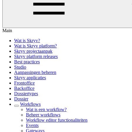
Main
Wat is Skryv?
Wat is Skryv platform?
Skryv projectaanpak
Skryv platform releases
Best practices
Studio
Aanpassingen beheren
Skryv applicaties
Frontoffice
Backoffice
Dossiertypes
Dossier
Workflows
Wat is een workflow?
Beheer workflows
Workflow editor functionaliteiten
Events
Gateways