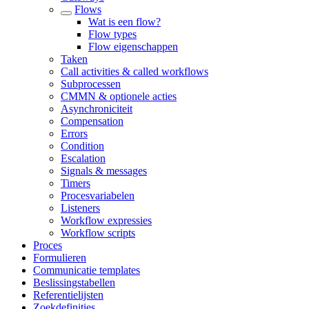
Flows
Wat is een flow?
Flow types
Flow eigenschappen
Taken
Call activities & called workflows
Subprocessen
CMMN & optionele acties
Asynchroniciteit
Compensation
Errors
Condition
Escalation
Signals & messages
Timers
Procesvariabelen
Listeners
Workflow expressies
Workflow scripts
Proces
Formulieren
Communicatie templates
Beslissingstabellen
Referentielijsten
Zoekdefinities