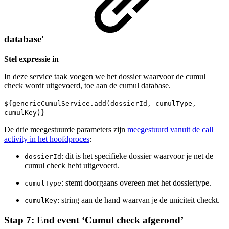
database'
Stel expressie in
In deze service taak voegen we het dossier waarvoor de cumul
check wordt uitgevoerd, toe aan de cumul database.
${genericCumulService.add(dossierId, cumulType,
cumulKey)}
De drie meegestuurde parameters zijn
meegestuurd vanuit de call
activity in het hoofdproces
:
: dit is het specifieke dossier waarvoor je net de
dossierId
cumul check hebt uitgevoerd.
: stemt doorgaans overeen met het dossiertype.
cumulType
: string aan de hand waarvan je de uniciteit checkt.
cumulKey
Stap 7: End event ‘Cumul check afgerond’