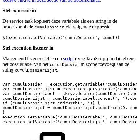
Stel expressie in
De service taak kopieert deze variabele als een string in de
procesvariabele
via volgende expressie.
cumulDossier
${execution.setVariable('cumulDossier', cumul)}
Stel execution listener in
Via een end listener stel je een
script
(type JavaScript) in dat telkens
het dossierlabel van het
in scope toevoegt aan de
cumulDossier
string
.
cumulDossierLijst
var
cumulDossier
=
execution.getVariable('cumulDossier'
var
cumulDossierLijst
=
execution.getVariable('cumulDo
var
cumulDossierLabel
=
skryv.dossier(cumulDossier).ge
cumulDossierLijst
=
cumulDossierLabel.concat(',
').conc
if
(cumulDossierLijst.endsWith(',
'))
{
cumulDossierLijst
=
cumulDossierLijst.substring(0,
cumu
}
execution.setVariable('cumulDossierLabel',
cumulDossier
execution.setVariable('cumulDossierLijst',
cumulDossier