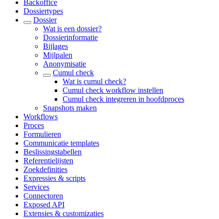
Backoffice
Dossiertypes
Dossier
Wat is een dossier?
Dossierinformatie
Bijlages
Mijlpalen
Anonymisatie
Cumul check
Wat is cumul check?
Cumul check workflow instellen
Cumul check integreren in hoofdproces
Snapshots maken
Workflows
Proces
Formulieren
Communicatie templates
Beslissingstabellen
Referentielijsten
Zoekdefinities
Expressies & scripts
Services
Connectoren
Exposed API
Extensies & customizaties