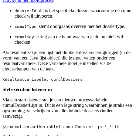
activity in het hoofdproces
:
: dit is het specifieke dossier waarvoor je de cumul
dossierId
check wil uitvoeren.
: stemt doorgaans overeen met het dossiertype.
cumulType
: string aan de hand waarvan je de uniciteit wil
cumulKey
checken.
Als resultaat zal je een lijst met dubbele dossiers terugkrijgen (in de
vorm van een Java lijst object) die je moet vatten onder een
resultaatvariabele. Deze variabele moet je instellen via de
eigenschappen van de taak.
Resultaatvariabele: cumulDossiers
Stel execution listener in
Via een start listener stel je een nieuwe procesvariabele
cumulDossierLijst in. Dit is een lege string waarbinnen je straks een
opsomming zal schrijven van alle dubbele dossiers (indien
aanwezig).
${execution.setVariable('cumulDossierLijst','')}