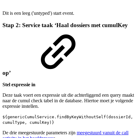
Dit is een leeg ('untyped') start event.
Stap 2: Service taak ‘Haal dossiers met cumulKey
op’
Stel expressie in
Deze taak voert een expressie uit die achterliggend een query maakt
naar de cumul check tabel in de database. Hiertoe moet je volgende
expressie instellen.
${genericCumulService.findByKeyWithoutSelf(dossierId,
cumulType, cumulKey)}
De drie meegestuurde parameters zijn
meegestuurd vanuit de call