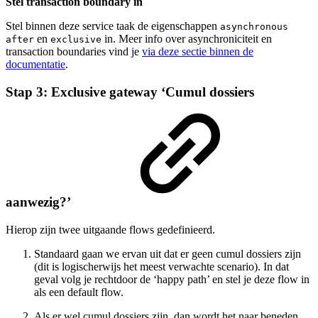
Stel transaction boundary in
Stel binnen deze service taak de eigenschappen
asynchronous
en
in. Meer info over asynchroniciteit en
after
exclusive
transaction boundaries vind je
via deze sectie binnen de
documentatie
.
Stap 3: Exclusive gateway ‘Cumul dossiers
aanwezig?’
Hierop zijn twee uitgaande flows gedefinieerd.
Standaard gaan we ervan uit dat er geen cumul dossiers zijn
(dit is logischerwijs het meest verwachte scenario). In dat
geval volg je rechtdoor de ‘happy path’ en stel je deze flow in
als een default flow.
Als er wel cumul dossiers zijn, dan wordt het naar beneden