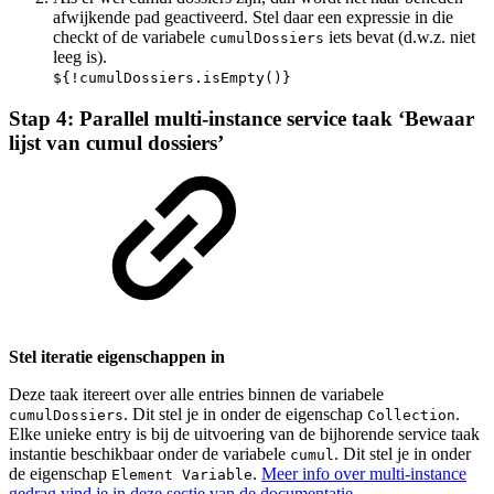
afwijkende pad geactiveerd. Stel daar een expressie in die
checkt of de variabele
iets bevat (d.w.z. niet
cumulDossiers
leeg is).
${!cumulDossiers.isEmpty()}
Stap 4: Parallel multi-instance service taak ‘Bewaar
lijst van cumul dossiers’
Stel iteratie eigenschappen in
Deze taak itereert over alle entries binnen de variabele
. Dit stel je in onder de eigenschap
.
cumulDossiers
Collection
Elke unieke entry is bij de uitvoering van de bijhorende service taak
instantie beschikbaar onder de variabele
. Dit stel je in onder
cumul
de eigenschap
.
Meer info over multi-instance
Element Variable
gedrag vind je in deze sectie van de documentatie
.