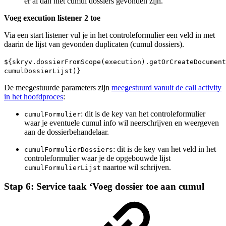
er al dan niet cumul dossiers gevonden zijn.
Voeg execution listener 2 toe
Via een start listener vul je in het controleformulier een veld in met
daarin de lijst van gevonden duplicaten (cumul dossiers).
${skryv.dossierFromScope(execution).getOrCreateDocument
cumulDossierLijst)}
De meegestuurde parameters zijn
meegestuurd vanuit de call activity
in het hoofdproces
:
: dit is de key van het controleformulier
cumulFormulier
waar je eventuele cumul info wil neerschrijven en weergeven
aan de dossierbehandelaar.
: dit is de key van het veld in het
cumulFormulierDossiers
controleformulier waar je de opgebouwde lijst
naartoe wil schrijven.
cumulFormulierLijst
Stap 6: Service taak ‘Voeg dossier toe aan cumul