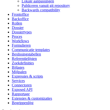
Lokale aanpassingen
Publiceren vanuit git repository
Backwards compatibility
Frontoffice
Backoffice
Rollen
Dossier
Dossiertypes
Proces
Workflows
Formulieren
Communicatie templates
Beslissingstabellen
Referentielijsten
Zoekdefinities
Bijlages
Mijlpalen
Expressies & scripts
Services
Connectoren
Exposed API
Rapportage
Extensies & customizaties
Begrippenlijst