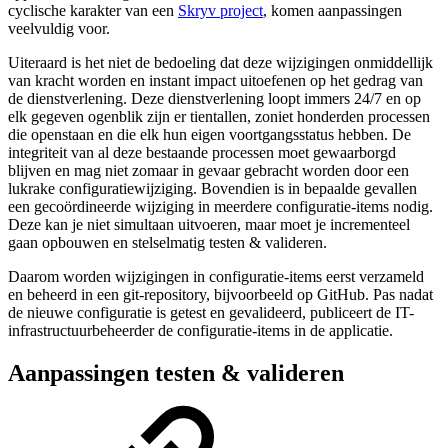
cyclische karakter van een
Skryv project
, komen aanpassingen
veelvuldig voor.
Uiteraard is het niet de bedoeling dat deze wijzigingen onmiddellijk
van kracht worden en instant impact uitoefenen op het gedrag van
de dienstverlening. Deze dienstverlening loopt immers 24/7 en op
elk gegeven ogenblik zijn er tientallen, zoniet honderden processen
die openstaan en die elk hun eigen voortgangsstatus hebben. De
integriteit van al deze bestaande processen moet gewaarborgd
blijven en mag niet zomaar in gevaar gebracht worden door een
lukrake configuratiewijziging. Bovendien is in bepaalde gevallen
een gecoördineerde wijziging in meerdere configuratie-items nodig.
Deze kan je niet simultaan uitvoeren, maar moet je incrementeel
gaan opbouwen en stelselmatig testen & valideren.
Daarom worden wijzigingen in configuratie-items eerst verzameld
en beheerd in een git-repository, bijvoorbeeld op GitHub. Pas nadat
de nieuwe configuratie is getest en gevalideerd, publiceert de IT-
infrastructuurbeheerder de configuratie-items in de applicatie.
Aanpassingen testen & valideren