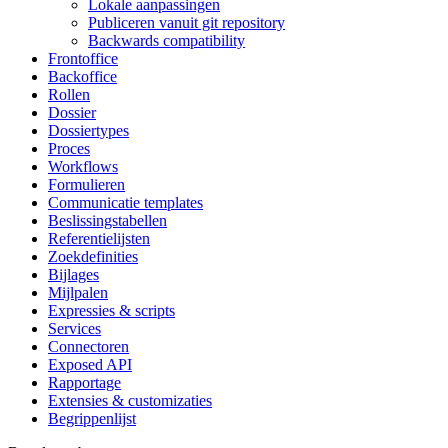
Lokale aanpassingen
Publiceren vanuit git repository
Backwards compatibility
Frontoffice
Backoffice
Rollen
Dossier
Dossiertypes
Proces
Workflows
Formulieren
Communicatie templates
Beslissingstabellen
Referentielijsten
Zoekdefinities
Bijlages
Mijlpalen
Expressies & scripts
Services
Connectoren
Exposed API
Rapportage
Extensies & customizaties
Begrippenlijst