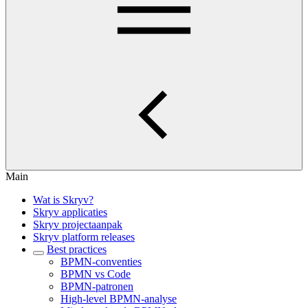
Main
Wat is Skryv?
Skryv applicaties
Skryv projectaanpak
Skryv platform releases
Best practices
BPMN-conventies
BPMN vs Code
BPMN-patronen
High-level BPMN-analyse