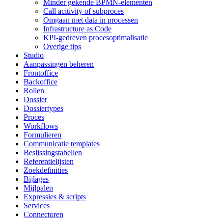
Minder gekende BPMN-elementen
Call acitivity of subproces
Omgaan met data in processen
Infrastructure as Code
KPI-gedreven procesoptimalisatie
Overige tips
Studio
Aanpassingen beheren
Frontoffice
Backoffice
Rollen
Dossier
Dossiertypes
Proces
Workflows
Formulieren
Communicatie templates
Beslissingstabellen
Referentielijsten
Zoekdefinities
Bijlages
Mijlpalen
Expressies & scripts
Services
Connectoren