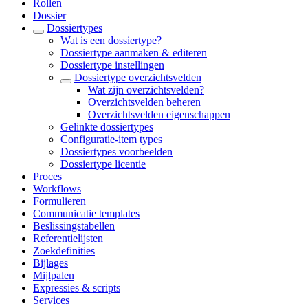
Rollen
Dossier
Dossiertypes
Wat is een dossiertype?
Dossiertype aanmaken & editeren
Dossiertype instellingen
Dossiertype overzichtsvelden
Wat zijn overzichtsvelden?
Overzichtsvelden beheren
Overzichtsvelden eigenschappen
Gelinkte dossiertypes
Configuratie-item types
Dossiertypes voorbeelden
Dossiertype licentie
Proces
Workflows
Formulieren
Communicatie templates
Beslissingstabellen
Referentielijsten
Zoekdefinities
Bijlages
Mijlpalen
Expressies & scripts
Services