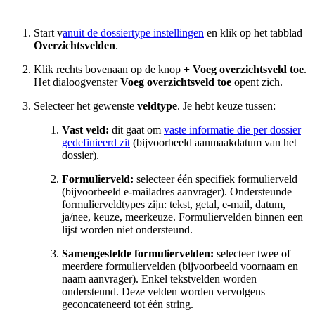
Start v
anuit de dossiertype instellingen
en klik op het tabblad
Overzichtsvelden
.
Klik rechts bovenaan op de knop
+ Voeg overzichtsveld toe
.
Het dialoogvenster
Voeg overzichtsveld toe
opent zich.
Selecteer het gewenste
veldtype
. Je hebt keuze tussen:
Vast veld:
dit gaat om
vaste informatie die per dossier
gedefinieerd zit
(bijvoorbeeld aanmaakdatum van het
dossier).
Formulierveld:
selecteer één specifiek formulierveld
(bijvoorbeeld e-mailadres aanvrager). Ondersteunde
formulierveldtypes zijn: tekst, getal, e-mail, datum,
ja/nee, keuze, meerkeuze. Formuliervelden binnen een
lijst worden niet ondersteund.
Samengestelde formuliervelden:
selecteer twee of
meerdere formuliervelden (bijvoorbeeld voornaam en
naam aanvrager). Enkel tekstvelden worden
ondersteund. Deze velden worden vervolgens
geconcateneerd tot één string.