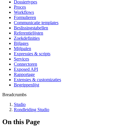
Dossiertypes
Proces
Workflows
Formulieren
Communicatie templates
Beslissingstabellen
Referentielijsten
Zoekdefinities
Bijlages
Mijlpalen
Expressies & scripts
Services
Connectoren
Exposed API
Rapportage
Extensies & customizaties
Begrippenlijst
Breadcrumbs
Studio
Rondleiding Studio
On this Page