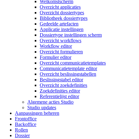
Welkomstscherm
Overzicht applicaties
Overzicht dossiertypes
Bibliotheek dossiertypes
Gedeelde artefacten
Applicatie instellingen
Dossiertype instellingen scherm
Overzicht workflows
Workflow editor
Overzicht formulieren
Formulier editor
Overzicht communicatietemplates
Communicatietemplate editor
Overzicht beslissingstabellen
Beslissingstabel editor
Overzicht zoekdefinities
Zoekdefinities editor
Referentielijst editor
Algemene acties Studio
Studio updates
Aanpassingen beheren
Frontoffice
Backoffice
Rollen
Dossier