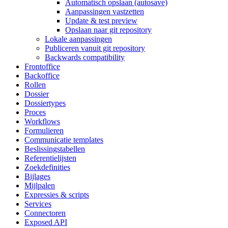
Automatisch opslaan (autosave)
Aanpassingen vastzetten
Update & test preview
Opslaan naar git repository
Lokale aanpassingen
Publiceren vanuit git repository
Backwards compatibility
Frontoffice
Backoffice
Rollen
Dossier
Dossiertypes
Proces
Workflows
Formulieren
Communicatie templates
Beslissingstabellen
Referentielijsten
Zoekdefinities
Bijlages
Mijlpalen
Expressies & scripts
Services
Connectoren
Exposed API