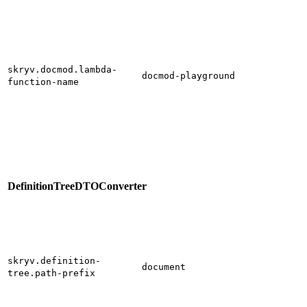
skryv.docmod.lambda-
docmod-playground
function-name
DefinitionTreeDTOConverter
skryv.definition-
document
tree.path-prefix