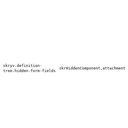
skryv.definition-
skrHiddenComponent,attachment2
tree.hidden-form-fields