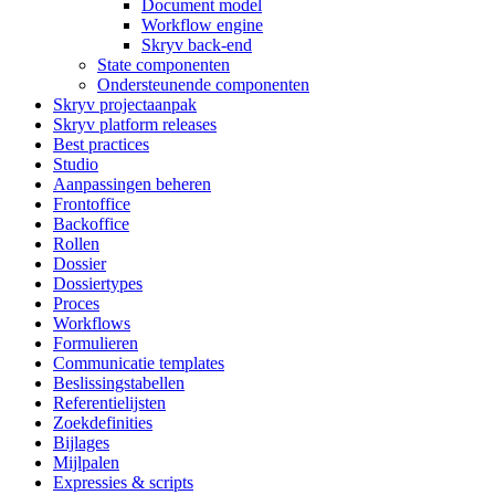
Document model
Workflow engine
Skryv back-end
State componenten
Ondersteunende componenten
Skryv projectaanpak
Skryv platform releases
Best practices
Studio
Aanpassingen beheren
Frontoffice
Backoffice
Rollen
Dossier
Dossiertypes
Proces
Workflows
Formulieren
Communicatie templates
Beslissingstabellen
Referentielijsten
Zoekdefinities
Bijlages
Mijlpalen
Expressies & scripts