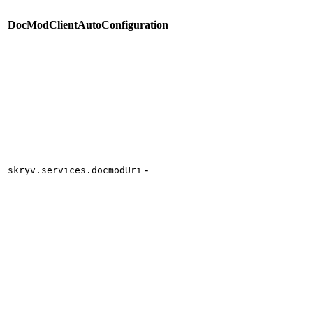
DocModClientAutoConfiguration
-
skryv.services.docmodUri