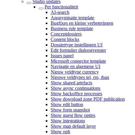
Studio updates
Per functionaliteit
AI-search
Anonymisatie template
Bugfixes en kleine verbeteringen
Business rule template
Conceptdossiers
Content blocks
Dossiertype instellingen UI
Edit formulier dialoogvenster
Issues panel
Microsoft connector template
Navigatie en algemene UI
Nieuw veldtype currency
Nieuwe veldtypes tel, rrn, iban
Show shared artefacts
Show async continuations
Show backoffice processes
Show download zone PDF publication
Show edit button
Show form snapshot
Show guest flow opties
Show integrations
Show map default layer
Show oph