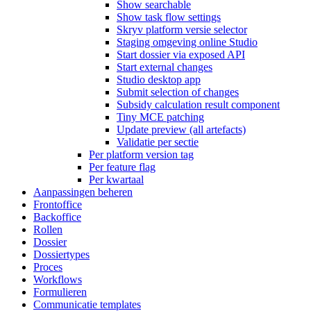
Show searchable
Show task flow settings
Skryv platform versie selector
Staging omgeving online Studio
Start dossier via exposed API
Start external changes
Studio desktop app
Submit selection of changes
Subsidy calculation result component
Tiny MCE patching
Update preview (all artefacts)
Validatie per sectie
Per platform version tag
Per feature flag
Per kwartaal
Aanpassingen beheren
Frontoffice
Backoffice
Rollen
Dossier
Dossiertypes
Proces
Workflows
Formulieren
Communicatie templates