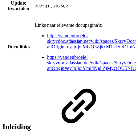
Update
,
2025Q1
2025Q2
kwartalen
Links naar relevante docupagina’s:
https://vandenbroele-
skryvdoc.atlassian.net/wiki/spaces/SkryvDoc/
Docu links
atlOrigin=eyJpIjoiMGQ3ZjkxMTUzODJm
https://vandenbroele-
skryvdoc.atlassian.net/wiki/spaces/SkryvDo
atlOrigin=eyJpIjoiYmI4NjdlZjMyODU5
Inleiding