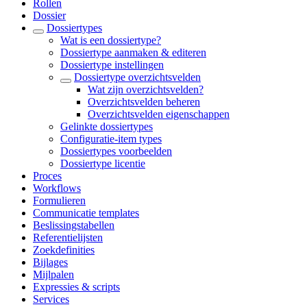
Rollen
Dossier
Dossiertypes
Wat is een dossiertype?
Dossiertype aanmaken & editeren
Dossiertype instellingen
Dossiertype overzichtsvelden
Wat zijn overzichtsvelden?
Overzichtsvelden beheren
Overzichtsvelden eigenschappen
Gelinkte dossiertypes
Configuratie-item types
Dossiertypes voorbeelden
Dossiertype licentie
Proces
Workflows
Formulieren
Communicatie templates
Beslissingstabellen
Referentielijsten
Zoekdefinities
Bijlages
Mijlpalen
Expressies & scripts
Services