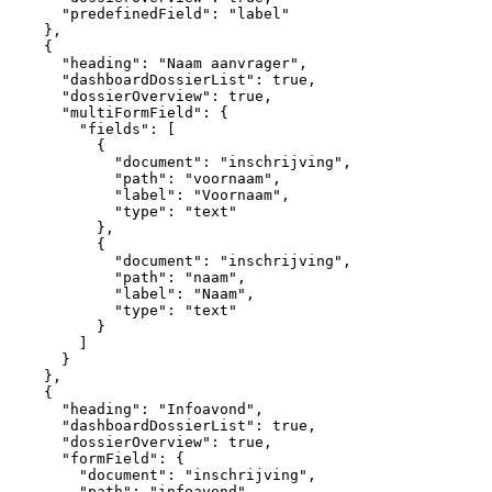
"predefinedField":
"label"
},
{
"heading":
"Naam
aanvrager",
"dashboardDossierList":
true,
"dossierOverview":
true,
"multiFormField":
{
"fields":
[
{
"document":
"inschrijving",
"path":
"voornaam",
"label":
"Voornaam",
"type":
"text"
},
{
"document":
"inschrijving",
"path":
"naam",
"label":
"Naam",
"type":
"text"
}
]
}
},
{
"heading":
"Infoavond",
"dashboardDossierList":
true,
"dossierOverview":
true,
"formField":
{
"document":
"inschrijving",
"path":
"infoavond",