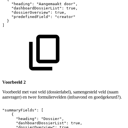
"heading":
"Aangemaakt
door",
"dashboardDossierList":
true,
"dossierOverview":
true,
"predefinedField":
"creator"
}
]
Voorbeeld 2
Voorbeeld met vast veld (dossierlabel), samengesteld veld (naam
aanvrager) en twee formuliervelden (infoavond en goedgekeurd?).
"summaryFields":
[
{
"heading":
"Dossier",
"dashboardDossierList":
true,
"dossierOverview":
true,