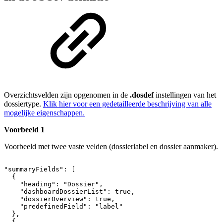
Overzichtsvelden zijn opgenomen in de
.dosdef
instellingen van het
dossiertype.
Klik hier voor een gedetailleerde beschrijving van alle
mogelijke eigenschappen.
Voorbeeld 1
Voorbeeld met twee vaste velden (dossierlabel en dossier aanmaker).
"summaryFields":
[
{
"heading":
"Dossier",
"dashboardDossierList":
true,
"dossierOverview":
true,
"predefinedField":
"label"
},
{