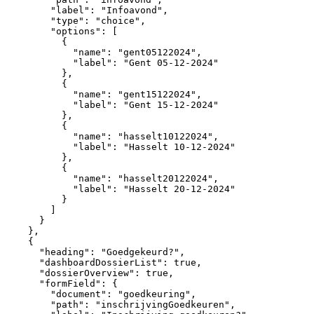
"label":
"Infoavond",
"type":
"choice",
"options":
[
{
"name":
"gent05122024",
"label":
"Gent
05-12-2024"
},
{
"name":
"gent15122024",
"label":
"Gent
15-12-2024"
},
{
"name":
"hasselt10122024",
"label":
"Hasselt
10-12-2024"
},
{
"name":
"hasselt20122024",
"label":
"Hasselt
20-12-2024"
}
]
}
},
{
"heading":
"Goedgekeurd?",
"dashboardDossierList":
true,
"dossierOverview":
true,
"formField":
{
"document":
"goedkeuring",
"path":
"inschrijvingGoedkeuren",