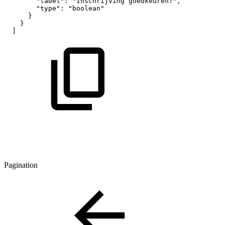
"label":
"Inschrijving
goedkeuren?",
"type":
"boolean"
}
}
]
Pagination