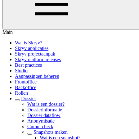
Main
Wat is Skryv?
Skryv applicaties
Skryv projectaanpak
Skryv platform releases
Best practices
Studio
Aanpassingen beheren
Frontoffice
Backoffice
Rollen
Dossier
Wat is een dossier?
Dossierinformatie
Dossier dataflow
Anonymisatie
Cumul check
Snapshots maken
Wat is een snapshot?