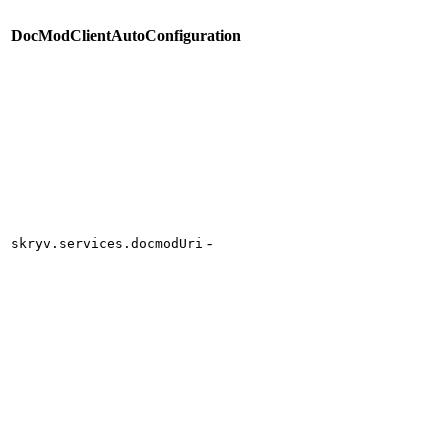
DocModClientAutoConfiguration
-
skryv.services.docmodUri