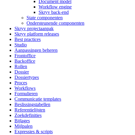
Document model
Workflow engine
Skryv back-end
State componenten
Ondersteunende componenten
Skryv projectaanpak
Skryv platform releases
Best practices
Studio
Aanpassingen beheren
Frontoffice
Backoffice
Rollen
Dossier
Dossiertypes
Proces
Workflows
Formulieren
Communicatie templates
Beslissingstabellen
Referentielijsten
Zoekdefinities
Bijlages
Mijlpalen
Expressies & scripts