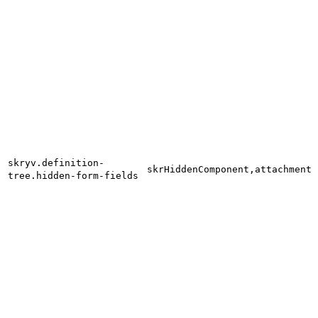
skryv.definition-
skrHiddenComponent,attachment2
tree.hidden-form-fields