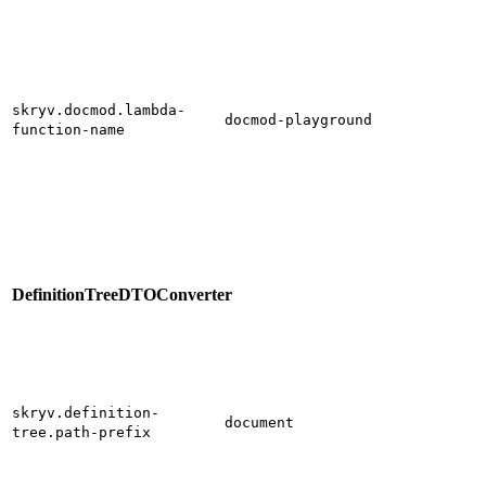
skryv.docmod.lambda-
docmod-playground
function-name
DefinitionTreeDTOConverter
skryv.definition-
document
tree.path-prefix