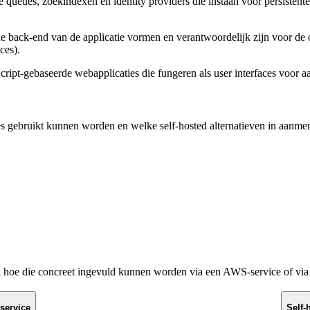
e queues, zoekindexen en identity providers die instaan voor persisten
ack‑end van de applicatie vormen en verantwoordelijk zijn voor de op
ces).
Script‑gebaseerde webapplicaties die fungeren als user interfaces voor 
es gebruikt kunnen worden en welke self‑hosted alternatieven in aanm
hoe die concreet ingevuld kunnen worden via een AWS-service of via ee
service
Self-