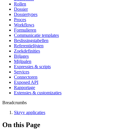
Rollen
Dossier
Dossiertypes
Proces
Workflows
Formulieren
Communicatie templates
Beslissingstabellen
Referentielijsten
Zoekdefinities
Bijlages
Mijlpalen
Expressies & scripts
Services
Connectoren
Exposed API
Rapportage
Extensies & customizaties
Breadcrumbs
Skryv applicaties
On this Page