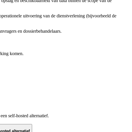
te opslag en beschikbaarheid van data binnen de scope van de
erationele uitvoering van de dienstverlening (bijvoorbeeld de
aanvragers en dossierbehandelaars.
erking komen.
n self-hosted alternatief.
hosted alternatief