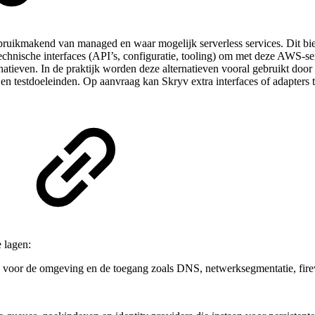
uikmakend van managed en waar mogelijk serverless services. Dit bied
technische interfaces (API’s, configuratie, tooling) om met deze AWS‑s
ernatieven. In de praktijk worden deze alternatieven vooral gebruikt doo
‑ en testdoeleinden. Op aanvraag kan Skryv extra interfaces of adapter
 lagen:
voor de omgeving en de toegang zoals DNS, netwerksegmentatie, firewa