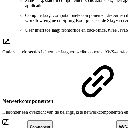
State‑laag: stateful componenten zoals databases, messag
applicatie.
Compute‑laag: computationele componenten die samen de b
workflow engine en Spring Boot‑gebaseerde Skryv‑servi
User interface‑laag: frontoffice en backoffice, twee Java
Onderstaande secties lichten per laag toe welke concrete AWS‑servic
Netwerkcomponenten
Hieronder een overzicht van de belangrijkste netwerkcomponenten en 
Component
AWS-