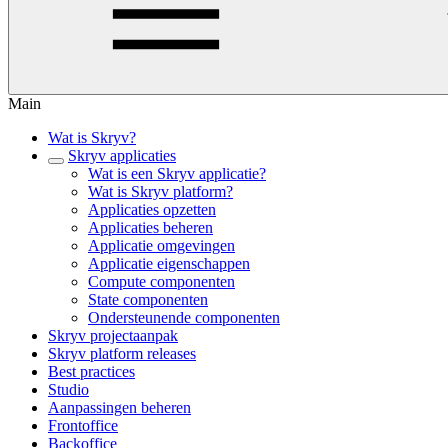
Main
Wat is Skryv?
Skryv applicaties
Wat is een Skryv applicatie?
Wat is Skryv platform?
Applicaties opzetten
Applicaties beheren
Applicatie omgevingen
Applicatie eigenschappen
Compute componenten
State componenten
Ondersteunende componenten
Skryv projectaanpak
Skryv platform releases
Best practices
Studio
Aanpassingen beheren
Frontoffice
Backoffice