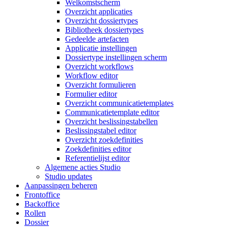
Welkomstscherm
Overzicht applicaties
Overzicht dossiertypes
Bibliotheek dossiertypes
Gedeelde artefacten
Applicatie instellingen
Dossiertype instellingen scherm
Overzicht workflows
Workflow editor
Overzicht formulieren
Formulier editor
Overzicht communicatietemplates
Communicatietemplate editor
Overzicht beslissingstabellen
Beslissingstabel editor
Overzicht zoekdefinities
Zoekdefinities editor
Referentielijst editor
Algemene acties Studio
Studio updates
Aanpassingen beheren
Frontoffice
Backoffice
Rollen
Dossier