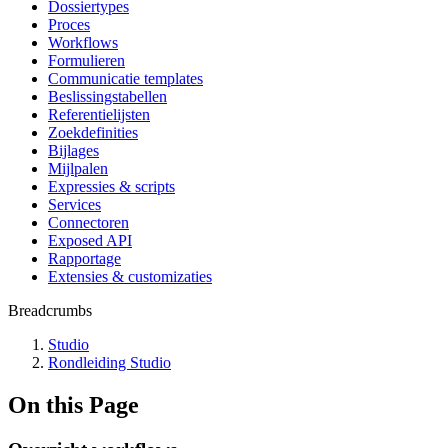
Dossiertypes
Proces
Workflows
Formulieren
Communicatie templates
Beslissingstabellen
Referentielijsten
Zoekdefinities
Bijlages
Mijlpalen
Expressies & scripts
Services
Connectoren
Exposed API
Rapportage
Extensies & customizaties
Breadcrumbs
Studio
Rondleiding Studio
On this Page