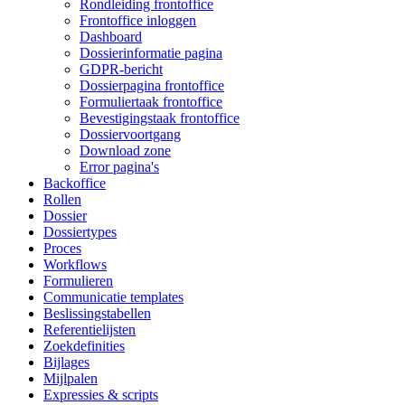
Rondleiding frontoffice
Frontoffice inloggen
Dashboard
Dossierinformatie pagina
GDPR-bericht
Dossierpagina frontoffice
Formuliertaak frontoffice
Bevestigingstaak frontoffice
Dossiervoortgang
Download zone
Error pagina's
Backoffice
Rollen
Dossier
Dossiertypes
Proces
Workflows
Formulieren
Communicatie templates
Beslissingstabellen
Referentielijsten
Zoekdefinities
Bijlages
Mijlpalen
Expressies & scripts